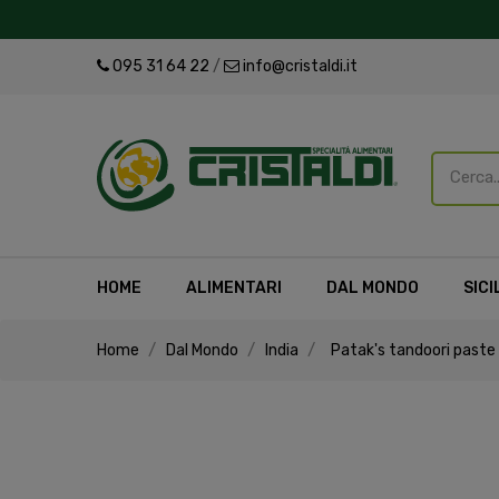
095 31 64 22
/
info@cristaldi.it
HOME
ALIMENTARI
DAL MONDO
SICI
Home
Dal Mondo
India
Patak's tandoori paste