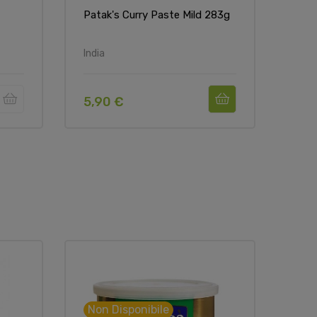
Patak's Curry Paste Mild 283g
Pata
250
India
India
5,90 €
5,9
Non Disponibile
Non