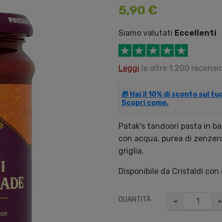
5,90 €
Siamo valutati
Eccellenti
Leggi
le oltre 1.200 recensio
🎁 Hai il 10% di sconto sul t
Scopri come.
Patak's tandoori pasta in b
con acqua, purea di zenzero, 
griglia.
Disponibile da Cristaldi con
QUANTITÀ