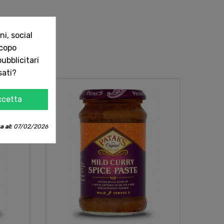
i, social
scopo
ubblicitari
sati?
ccetta
a al:
07/02/2026