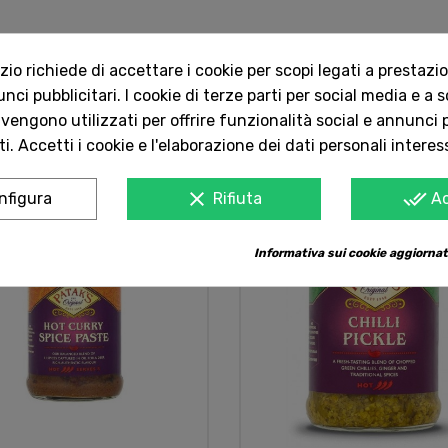
o richiede di accettare i cookie per scopi legati a prestazion
ci pubblicitari. I cookie di terze parti per social media e a 
 vengono utilizzati per offrire funzionalità social e annunci p
i. Accetti i cookie e l'elaborazione dei dati personali interes
clear
done_all
nfigura
Rifiuta
A
Non Disponibile
Informativa sui cookie aggiornat