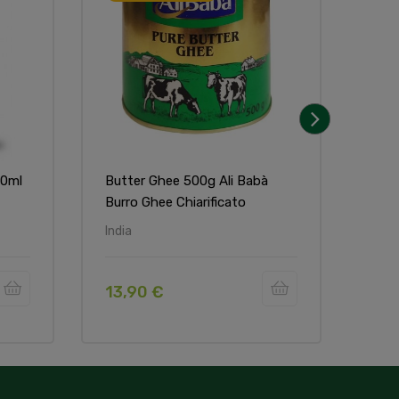
›
50ml
Butter Ghee 500g Ali Babà
Pata
Burro Ghee Chiarificato
India
India
13,90 €
5,9