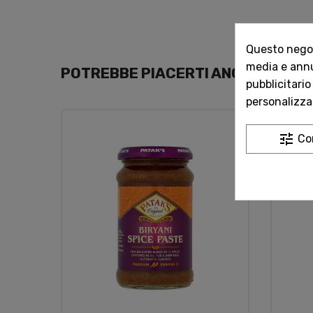
Questo negozi
media e annun
POTREBBE PIACERTI ANCHE
pubblicitario
personalizzat
tune
Co