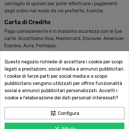
ventaglio di opzioni per poter effettuare i pagamenti
degli ordini nel modo da voi preferito, tramite:
Carta di Credito
Paga comodamente e in massima sicurezza con le tue
carte. Accettiamo Visa, Mastercard, Discover, American
Express, Aura, Postepay.
Per motivi di sicurezza al momento del pagamento
Questo negozio richiede di accettare i cookie per scopi
potresti essere indirizzato sulla pagina della tua banca
legati a prestazioni, social media e annunci pubblicitari.
per procedere al pagamento.
I cookie di terze parti per social media e a scopo
PayPal
pubblicitario vengono utilizzati per offrire funzionalità
social e annunci pubblicitari personalizzati. Accetti i
Uno dei sistemi di pagamento più sicuri utilizzati in
cookie e l'elaborazione dei dati personali interessati?
tutto il mondo.
Bonifico Bancario
tune
Configura
E' previsto il pagamento tramite bonifico bancario
intestato a Cristaldi srl
clear
Rifiuta