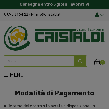
Consegna entro 5 giorni lavorativi
095 31 64 22
/
info@cristaldi.it
search
0
navigazione
☰
Toggle
Modalità di Pagamento
All'interno del nostro sito avrete a disposizione un