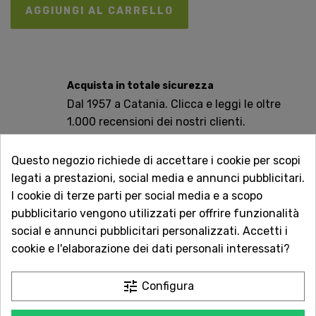
AGGIUNGI AL CARRELLO
Acquista in totale sicurezza
Dal 1957 a Catania. Clicca e leggi le oltre
1.000 recensioni dei nostri clienti.
Spedizioni rapide
Questo negozio richiede di accettare i cookie per scopi
Consegna in tutta Italia in 5 giorni
legati a prestazioni, social media e annunci pubblicitari.
dall'ordine
I cookie di terze parti per social media e a scopo
pubblicitario vengono utilizzati per offrire funzionalità
Servizio Clienti sempre con te
social e annunci pubblicitari personalizzati. Accetti i
Contattaci online oppure chiama per
cookie e l'elaborazione dei dati personali interessati?
qualsiasi informazione.
tune
Configura
Ingredienti: Farina di soia