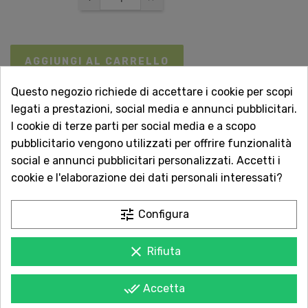
AGGIUNGI AL CARRELLO
Questo negozio richiede di accettare i cookie per scopi
legati a prestazioni, social media e annunci pubblicitari.

Non disponibile
I cookie di terze parti per social media e a scopo
pubblicitario vengono utilizzati per offrire funzionalità
Vuoi essere avvisato quando torna disponibile?
social e annunci pubblicitari personalizzati. Accetti i
Inserisci la tua email.
cookie e l'elaborazione dei dati personali interessati?
tune
Configura
AVVISAMI QUANDO DISPONIBILE
clear
Rifiuta
done_all
Acquista in totale sicurezza
Accetta
Dal 1957 a Catania. Clicca e leggi le oltre