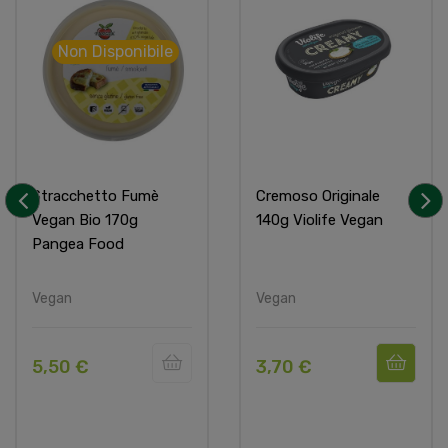
Non Disponibile
Stracchetto Fumè
Cremoso Originale
Vegan Bio 170g
140g Violife Vegan
‹
›
Pangea Food
Vegan
Vegan
5,50 €
3,70 €