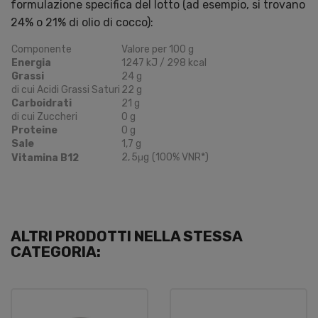
formulazione specifica del lotto (ad esempio, si trovano
24% o 21% di olio di cocco):
Componente
Valore per 100 g
Energia
1247 kJ / 298 kcal
Grassi
24 g
di cui Acidi Grassi Saturi
22 g
Carboidrati
21 g
di cui Zuccheri
0 g
Proteine
0 g
Sale
1,7 g
2
,
5
μg
(100% VNR*)
Vitamina B12
ALTRI PRODOTTI NELLA STESSA
CATEGORIA: