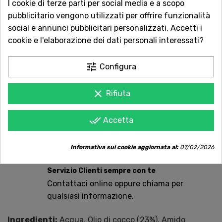
I cookie di terze parti per social media e a scopo
pubblicitario vengono utilizzati per offrire funzionalità
AGGIUNGI AL CARRELLO
social e annunci pubblicitari personalizzati. Accetti i
cookie e l'elaborazione dei dati personali interessati?

Ultimi articoli in magazzino
tune
Configura
Acquista in totale sicurezza
Dal 1957 a Catania. Clicca e leggi le oltre
clear
Rifiuta
1.000 recensioni dei nostri clienti.
done_all
Accetta
Spedizioni rapide
Consegna in tutta Italia in 5 giorni
Informativa sui cookie aggiornata al:
07/02/2026
dall'ordine
Servizio Clienti sempre con te
Contattaci online oppure chiama per
qualsiasi informazione.
Ingredienti:
Acqua, Olio di cocco (23%), Amido