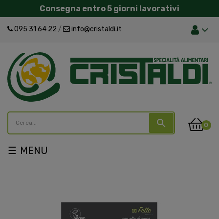
Consegna entro 5 giorni lavorativi
095 31 64 22
/
info@cristaldi.it
search
0
navigazione
☰
Toggle