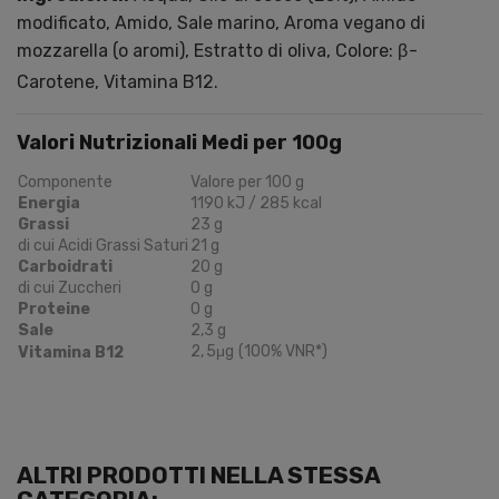
modificato, Amido, Sale marino, Aroma vegano di
mozzarella (o aromi), Estratto di oliva, Colore:
β
-
Carotene, Vitamina B12.
Valori Nutrizionali Medi per 100g
Componente
Valore per 100 g
Energia
1190 kJ / 285 kcal
Grassi
23 g
di cui Acidi Grassi Saturi
21 g
Carboidrati
20 g
di cui Zuccheri
0 g
Proteine
0 g
Sale
2,3 g
2
,
5
μg
(100% VNR*)
Vitamina B12
ALTRI PRODOTTI NELLA STESSA