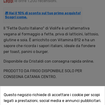
Leggi
le oltre 1.200 recensioni.
🎁 Hai il 10% di sconto sul tuo primo acquisto!
Scopri come.
Il "Fette Gusto Italiano" di Violife è un'alternativa
vegana al formaggio a fette, priva di latticini, lattosio,
glutine e soia. È arricchito con Vitamina B12 e ha un
sapore che ricorda i sapori italiani, ideale da fondere
per toast, panini o burger.
Disponibile da Cristaldi con consegna rapida online.
PRODOTTO DA FRIGO DISPONIBILE SOLO PER
CONSEGNA CATANIA CENTRO.
QUANTITÀ
Questo negozio richiede di accettare i cookie per scopi
legati a prestazioni, social media e annunci pubblicitari.