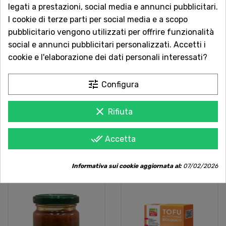
legati a prestazioni, social media e annunci pubblicitari.
I cookie di terze parti per social media e a scopo
pubblicitario vengono utilizzati per offrire funzionalità
social e annunci pubblicitari personalizzati. Accetti i
cookie e l'elaborazione dei dati personali interessati?
Preparato Per Polpette
tune
Configura
Vegetali Veg Burger
200g Natural Food
clear
Rifiuta
Alternative Vegetali
done_all
Accetta
2,95 €
Informativa sui cookie aggiornata al:
07/02/2026