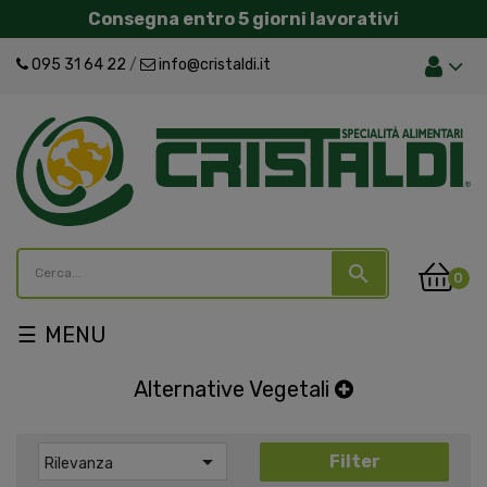
Consegna entro 5 giorni lavorativi
095 31 64 22
/
info@cristaldi.it
search
0
navigazione
☰
Toggle
Alternative Vegetali

Filter
Rilevanza