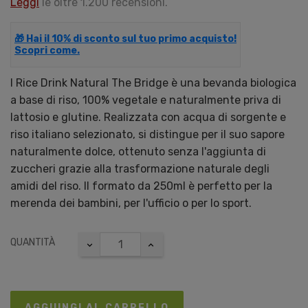
Leggi
le oltre 1.200 recensioni.
🎁 Hai il 10% di sconto sul tuo primo acquisto!
Scopri come.
l Rice Drink Natural The Bridge è una bevanda biologica
a base di riso, 100% vegetale e naturalmente priva di
lattosio e glutine. Realizzata con acqua di sorgente e
riso italiano selezionato, si distingue per il suo sapore
naturalmente dolce, ottenuto senza l'aggiunta di
zuccheri grazie alla trasformazione naturale degli
amidi del riso. Il formato da 250ml è perfetto per la
merenda dei bambini, per l'ufficio o per lo sport.
QUANTITÀ
AGGIUNGI AL CARRELLO