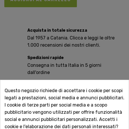
Acquista in totale sicurezza
Dal 1957 a Catania. Clicca e leggi le oltre
1.000 recensioni dei nostri clienti.
Spedizioni rapide
Consegna in tutta Italia in 5 giorni
dall'ordine
Servizio Clienti sempre con te
Questo negozio richiede di accettare i cookie per scopi
Contattaci online oppure chiama per
legati a prestazioni, social media e annunci pubblicitari.
qualsiasi informazione.
I cookie di terze parti per social media e a scopo
pubblicitario vengono utilizzati per offrire funzionalità
Ingredienti: Acqua, riso 17%, olio di semi di girasole, olio
social e annunci pubblicitari personalizzati. Accetti i
di semi di cartamo, sale marino.
cookie e l'elaborazione dei dati personali interessati?