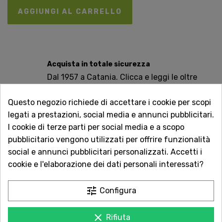
AGGIUNGI AL CARRELLO
Acquista in totale sicurezza
Dal 1957 a Catania. Clicca e leggi le oltre
1.000 recensioni dei nostri clienti.
Questo negozio richiede di accettare i cookie per scopi
Spedizioni rapide
legati a prestazioni, social media e annunci pubblicitari.
Consegna in tutta Italia in 5 giorni
I cookie di terze parti per social media e a scopo
dall'ordine
pubblicitario vengono utilizzati per offrire funzionalità
social e annunci pubblicitari personalizzati. Accetti i
Servizio Clienti sempre con te
cookie e l'elaborazione dei dati personali interessati?
Contattaci online oppure chiama per
qualsiasi informazione.
tune
Configura
Ingredienti: Lenticchie piccole rosse decorticate bio.
clear
Rifiuta