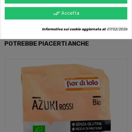
Molto diffuse in Medio Oriente. Essendo decorticate,
richiedono una cottura brevissima.
done_all
Accetta
Informativa sui cookie aggiornata al:
07/02/2026
POTREBBE PIACERTI ANCHE