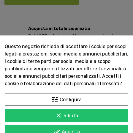
Acquista in totale sicurezza
Dal 1957 a Catania. Clicca e leggi le oltre
1.000 recensioni dei nostri clienti.
Questo negozio richiede di accettare i cookie per scopi
legati a prestazioni, social media e annunci pubblicitari.
Spedizioni rapide
I cookie di terze parti per social media e a scopo
Consegna in tutta Italia in 5 giorni
pubblicitario vengono utilizzati per offrire funzionalità
dall'ordine
social e annunci pubblicitari personalizzati. Accetti i
cookie e l'elaborazione dei dati personali interessati?
Servizio Clienti sempre con te
Contattaci online oppure chiama per
tune
Configura
qualsiasi informazione.
Ingredienti: Lenticchie piccole rosse bio. Origine: Italia
clear
Rifiuta
done_all
Accetta