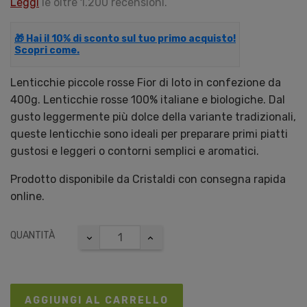
Leggi
le oltre 1.200 recensioni.
🎁 Hai il 10% di sconto sul tuo primo acquisto!
Scopri come.
Lenticchie piccole rosse Fior di loto in confezione da
400g. Lenticchie rosse 100% italiane e biologiche. Dal
gusto leggermente più dolce della variante tradizionali,
queste lenticchie sono ideali per preparare primi piatti
gustosi e leggeri o contorni semplici e aromatici.
Prodotto disponibile da Cristaldi con consegna rapida
online.
QUANTITÀ
AGGIUNGI AL CARRELLO