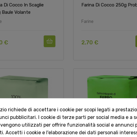
na Di Cocco In Scaglie
Farina Di Cocco 250g Pro
 Baule Volante
e
Farine
0 €
2,70 €
o richiede di accettare i cookie per scopi legati a prestazion
ci pubblicitari. I cookie di terze parti per social media e a 
 vengono utilizzati per offrire funzionalità social e annunci p
i. Accetti i cookie e l'elaborazione dei dati personali interes