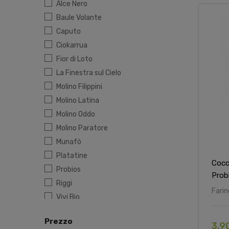
Alce Nero
Baule Volante
Caputo
Ciokarrua
Fior di Loto
La Finestra sul Cielo
Molino Filippini
Molino Latina
Molino Oddo
Molino Paratore
Munafò
Platatine
Cocc
Probios
Prob
Riggi
Farin
Vivi Bio
Prezzo
3,9