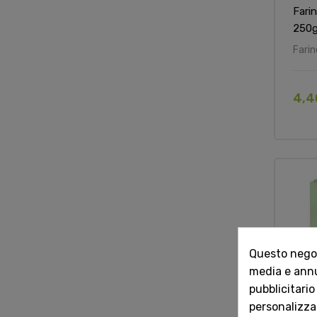
Fari
250g
Farin
4,4
Questo negozi
media e annun
pubblicitario
personalizzat