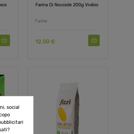
bios
Farina Di Nocciole 200g Vivibio
Farine
12,50 €
i, social
scopo
ubblicitari
sati?