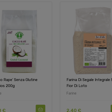
o Rape' Senza Glutine
Farina Di Segale Integrale
ios 200g
Fior Di Loto
e
Farine
0 €
2,40 €