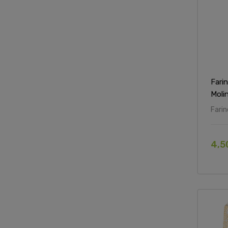
Farin
Moli
Farin
4,5