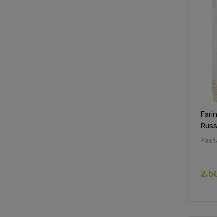
Farin
Russ
Pasta
2,5