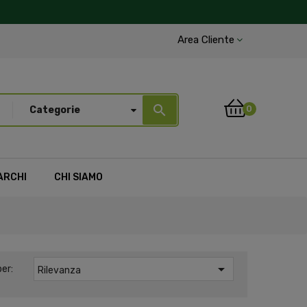
Area Cliente
search
0
Categorie
ARCHI
CHI SIAMO

er:
Rilevanza