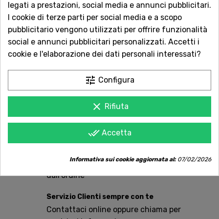
legati a prestazioni, social media e annunci pubblicitari.
QUANTITÀ
I cookie di terze parti per social media e a scopo
pubblicitario vengono utilizzati per offrire funzionalità
social e annunci pubblicitari personalizzati. Accetti i
AGGIUNGI AL CARRELLO
cookie e l'elaborazione dei dati personali interessati?
tune
Configura
Acquista in totale sicurezza
clear
Rifiuta
Dal 1957 a Catania. Clicca e leggi le oltre
1.000 recensioni dei nostri clienti.
done_all
Accetta
Spedizioni rapide
Informativa sui cookie aggiornata al:
07/02/2026
Consegna in tutta Italia in 5 giorni
dall'ordine
Servizio Clienti sempre con te
Contattaci online oppure chiama per