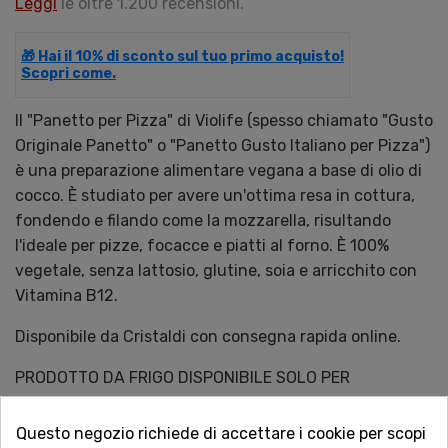
Leggi
le oltre 1.200 recensioni.
🎁 Hai il 10% di sconto sul tuo primo acquisto!
Scopri come.
Il "Panetto per Pizza" di Violife (spesso chiamato "Gusto
Originale Panetto" o "Panetto Gusto Italiano per Pizza")
è una preparazione alimentare vegana a base di olio di
cocco. È studiato per avere un'ottima resa in cottura,
fondendo e filando come la mozzarella, risultando
l'ideale per pizze, focacce e piatti al forno. È 100%
vegetale, senza lattosio, glutine, soia e arricchito con
Vitamina B12.
Disponibile da Cristaldi con consegna rapida online.
PRODOTTO DA FRIGO DISPONIBILE SOLO PER
CONSEGNA CATANIA CENTRO.
Questo negozio richiede di accettare i cookie per scopi