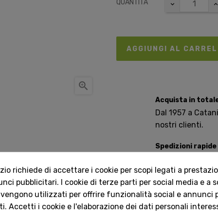
QUANTITÀ
AGGIUNGI AL CARRE

Acquista in total
Dal 1957 a Catania
nostri clienti.
Spedizioni rapide
Consegna in tutta 
o richiede di accettare i cookie per scopi legati a prestazion
ci pubblicitari. I cookie di terze parti per social media e a 
Servizio Clienti 
 vengono utilizzati per offrire funzionalità social e annunci p
Contattaci onlin
i. Accetti i cookie e l'elaborazione dei dati personali interes