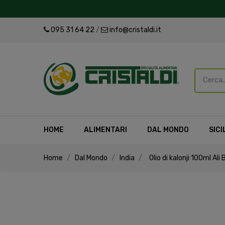
095 31 64 22
/
info@cristaldi.it
HOME
ALIMENTARI
DAL MONDO
SICI
Home
Dal Mondo
India
Olio di kalonji 100ml Ali