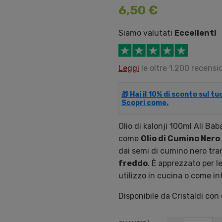
6,50 €
Siamo valutati
Eccellenti
Leggi
le oltre 1.200 recensio
🎁 Hai il 10% di sconto sul t
Scopri come.
Olio di kalonji 100ml Ali Bab
come
Olio di Cumino Nero
dai semi di cumino nero tra
freddo
. È apprezzato per le
utilizzo in cucina o come i
Disponibile da Cristaldi con