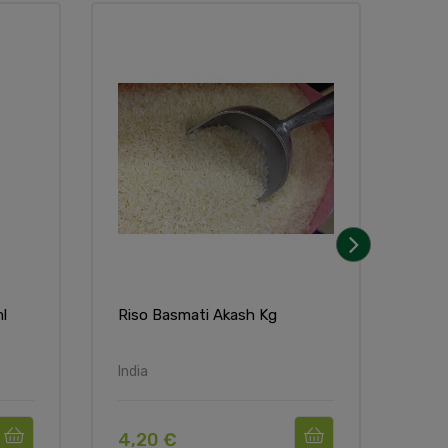
Non
›
l
Riso Basmati Akash Kg
Onio
Cipo
India
India
4,20 €
4,5