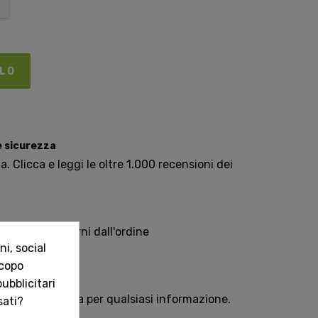
LLO
e sicurezza
. Clicca e leggi le oltre 1.000 recensioni dei
Italia in 5 giorni dall'ordine
i, social
scopo
sempre con te
ubblicitari
e oppure chiama per qualsiasi informazione.
sati?