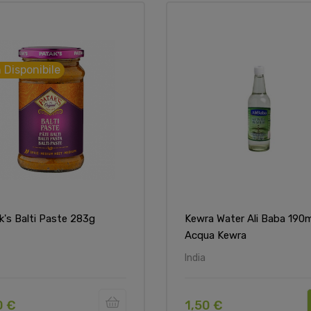
 Disponibile
k's Balti Paste 283g
Kewra Water Ali Baba 190m
Acqua Kewra
India
0 €
1,50 €