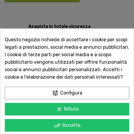
Acquista in totale sicurezza
Dal 1957 a Catania. Clicca e leggi le oltre
Questo negozio richiede di accettare i cookie per scopi
1.000 recensioni dei nostri clienti.
legati a prestazioni, social media e annunci pubblicitari.
I cookie di terze parti per social media e a scopo
Spedizioni rapide
pubblicitario vengono utilizzati per offrire funzionalità
Consegna in tutta Italia in 5 giorni
social e annunci pubblicitari personalizzati. Accetti i
dall'ordine
cookie e l'elaborazione dei dati personali interessati?
Servizio Clienti sempre con te
Contattaci online oppure chiama per
tune
Configura
qualsiasi informazione.
clear
Rifiuta
done_all
Accetta
POTREBBE PIACERTI ANCHE