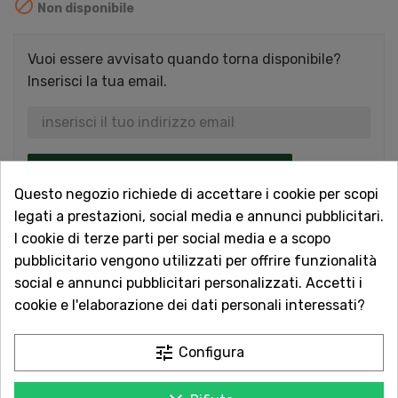

Non disponibile
Vuoi essere avvisato quando torna disponibile?
Inserisci la tua email.
AVVISAMI QUANDO DISPONIBILE
Questo negozio richiede di accettare i cookie per scopi
legati a prestazioni, social media e annunci pubblicitari.
Acquista in totale sicurezza
I cookie di terze parti per social media e a scopo
Dal 1957 a Catania. Clicca e leggi le oltre
pubblicitario vengono utilizzati per offrire funzionalità
1.000 recensioni dei nostri clienti.
social e annunci pubblicitari personalizzati. Accetti i
cookie e l'elaborazione dei dati personali interessati?
Spedizioni rapide
Consegna in tutta Italia in 5 giorni
tune
Configura
dall'ordine