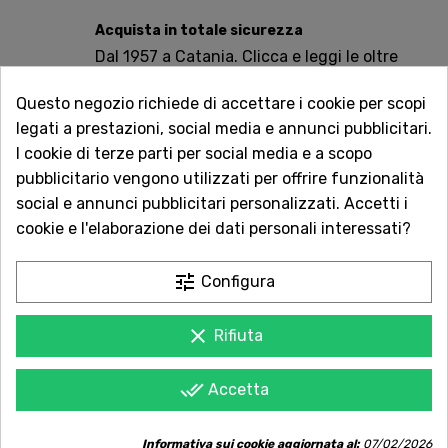
Acquista in totale sicurezza
Dal 1957 a Catania. Clicca e leggi le oltre
1.000 recensioni dei nostri clienti.
Questo negozio richiede di accettare i cookie per scopi
Spedizioni rapide
legati a prestazioni, social media e annunci pubblicitari.
Consegna in tutta Italia in 5 giorni
I cookie di terze parti per social media e a scopo
dall'ordine
pubblicitario vengono utilizzati per offrire funzionalità
social e annunci pubblicitari personalizzati. Accetti i
Servizio Clienti sempre con te
cookie e l'elaborazione dei dati personali interessati?
Contattaci online oppure chiama per
qualsiasi informazione.
tune
Configura
clear
Rifiuta
done_all
POTREBBE PIACERTI ANCHE
Accetta
Informativa sui cookie aggiornata al:
07/02/2026