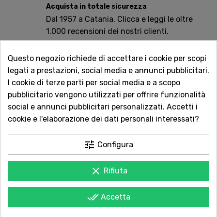
Acquista in totale sicurezza
Dal 1957 a Catania. Clicca e leggi le oltre
1.000 recensioni dei nostri clienti.
Spedizioni rapide
Questo negozio richiede di accettare i cookie per scopi
Consegna in tutta Italia in 5 giorni
legati a prestazioni, social media e annunci pubblicitari.
dall'ordine
I cookie di terze parti per social media e a scopo
pubblicitario vengono utilizzati per offrire funzionalità
Servizio Clienti sempre con te
social e annunci pubblicitari personalizzati. Accetti i
Contattaci online oppure chiama per
cookie e l'elaborazione dei dati personali interessati?
qualsiasi informazione.
tune
Configura
Il pepe lungo ha un sapore molto simile al pepe nero. E' un
ingrediente ampiamente usato nella cucina indiana, indonesiana,
malese e nordafricana.
clear
Rifiuta
done_all
Accetta
POTREBBE PIACERTI ANCHE