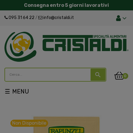
Consegna entro 5 giorni lavorativi
095 31 64 22
/
info@cristaldi.it
search
0
navigazione
☰
Toggle
Non Disponibile