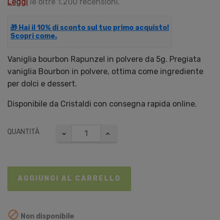
Leggi
le oltre 1.200 recensioni.
🎁 Hai il 10% di sconto sul tuo primo acquisto!
Scopri come.
Vaniglia bourbon Rapunzel in polvere da 5g. Pregiata
vaniglia Bourbon in polvere, ottima come ingrediente
per dolci e dessert.
Disponibile da Cristaldi con consegna rapida online.
QUANTITÀ
AGGIUNGI AL CARRELLO

Non disponibile