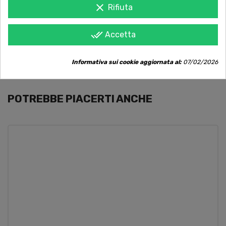
Contattaci online oppure chiama per
clear
Rifiuta
qualsiasi informazione.
done_all
Accetta
Ingredienti *vaniglia Bourbon in polvere.
Informativa sui cookie aggiornata al:
07/02/2026
POTREBBE PIACERTI ANCHE