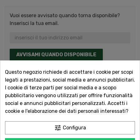
Vuoi essere avvisato quando torna disponibile?
Inserisci la tua email.
AVVISAMI QUANDO DISPONIBILE
Questo negozio richiede di accettare i cookie per scopi
Acquista in totale sicurezza
legati a prestazioni, social media e annunci pubblicitari.
Dal 1957 a Catania. Clicca e leggi le oltre
I cookie di terze parti per social media e a scopo
1.000 recensioni dei nostri clienti.
pubblicitario vengono utilizzati per offrire funzionalità
social e annunci pubblicitari personalizzati. Accetti i
Spedizioni rapide
cookie e l'elaborazione dei dati personali interessati?
Consegna in tutta Italia in 5 giorni
dall'ordine
tune
Configura
Servizio Clienti sempre con te