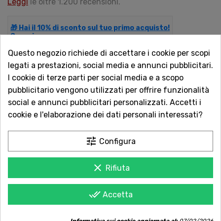
Leggi
le oltre 1.200 recensioni.
🎁 Hai il 10% di sconto sul tuo primo acquisto!
Scopri come.
Questo negozio richiede di accettare i cookie per scopi
legati a prestazioni, social media e annunci pubblicitari.
QUANTITÀ
I cookie di terze parti per social media e a scopo
pubblicitario vengono utilizzati per offrire funzionalità
social e annunci pubblicitari personalizzati. Accetti i
cookie e l'elaborazione dei dati personali interessati?
AGGIUNGI AL CARRELLO
tune
Configura
clear
Rifiuta
Acquista in totale sicurezza
Dal 1957 a Catania. Clicca e leggi le oltre
done_all
Accetta
1.000 recensioni dei nostri clienti.