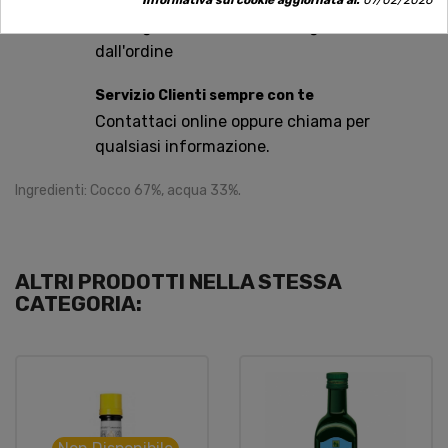
Spedizioni rapide
Informativa sui cookie aggiornata al:
07/02/2026
Consegna in tutta Italia in 5 giorni
dall'ordine
Servizio Clienti sempre con te
Contattaci online oppure chiama per
qualsiasi informazione.
Ingredienti: Cocco 67%, acqua 33%.
ALTRI PRODOTTI NELLA STESSA
CATEGORIA: