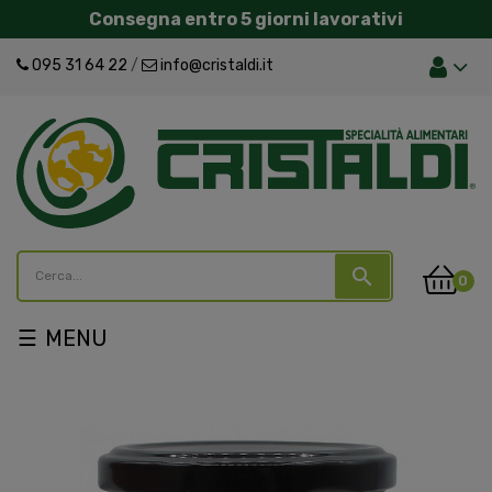
Consegna entro 5 giorni lavorativi
095 31 64 22
/
info@cristaldi.it
search
0
navigazione
☰
Toggle