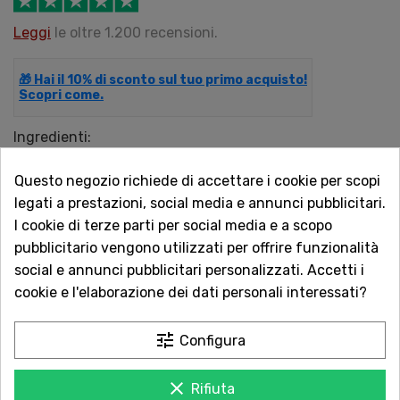
Leggi
le oltre 1.200 recensioni.
🎁 Hai il 10% di sconto sul tuo primo acquisto!
Scopri come.
Ingredienti:
*pomodoro interi, passata di pomodoro rosso.
Questo negozio richiede di accettare i cookie per scopi
*biologico.
legati a prestazioni, social media e annunci pubblicitari.
I cookie di terze parti per social media e a scopo
pubblicitario vengono utilizzati per offrire funzionalità
QUANTITÀ
social e annunci pubblicitari personalizzati. Accetti i
cookie e l'elaborazione dei dati personali interessati?
tune
Configura
AGGIUNGI AL CARRELLO
clear
Rifiuta