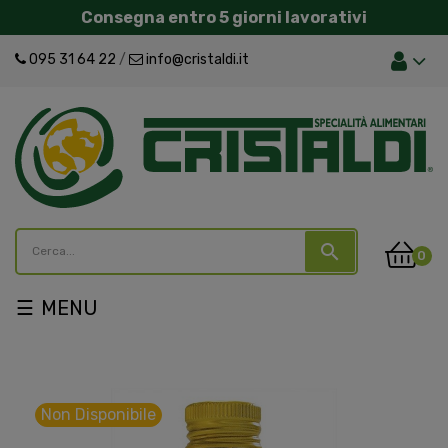
Consegna entro 5 giorni lavorativi
095 31 64 22
/
info@cristaldi.it
search
0
navigazione
☰
Toggle
Non Disponibile