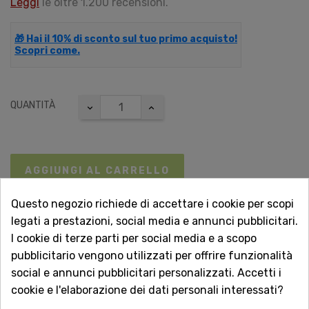
Leggi
le oltre 1.200 recensioni.
🎁 Hai il 10% di sconto sul tuo primo acquisto!
Scopri come.
QUANTITÀ
AGGIUNGI AL CARRELLO
Questo negozio richiede di accettare i cookie per scopi

legati a prestazioni, social media e annunci pubblicitari.
Non disponibile
I cookie di terze parti per social media e a scopo
pubblicitario vengono utilizzati per offrire funzionalità
Vuoi essere avvisato quando torna disponibile?
social e annunci pubblicitari personalizzati. Accetti i
Inserisci la tua email.
cookie e l'elaborazione dei dati personali interessati?