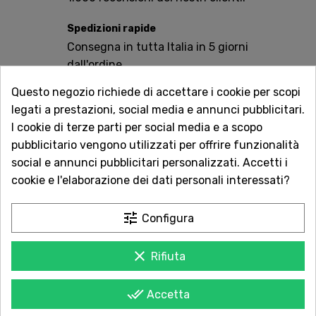
Spedizioni rapide
Consegna in tutta Italia in 5 giorni
dall'ordine
Questo negozio richiede di accettare i cookie per scopi
Servizio Clienti sempre con te
legati a prestazioni, social media e annunci pubblicitari.
Contattaci online oppure chiama per
I cookie di terze parti per social media e a scopo
qualsiasi informazione.
pubblicitario vengono utilizzati per offrire funzionalità
social e annunci pubblicitari personalizzati. Accetti i
Ingredienti:
Noodles: Farina di
frumento
, olio di
cookie e l'elaborazione dei dati personali interessati?
palma, amido di patata modificato, sale, emulsionanti
E322 (contiene
soia
), E475, regolatori di acidità E501,
tune
Configura
E500, antiossidante E306, estratto di tè verde,
colorante E101. Condimento in polvere: Sale, esaltatori
di sapidità E621, E631, E627, spezie (aglio, cipolla, pepe
clear
Rifiuta
nero), zucchero, aroma di
gamberetti
(contiene
crostacei
), farina di
soia
, maltodestrina, amido di
done_all
Accetta
mais, colorante E150c. Fiocchi:
Gamberetti
essiccati