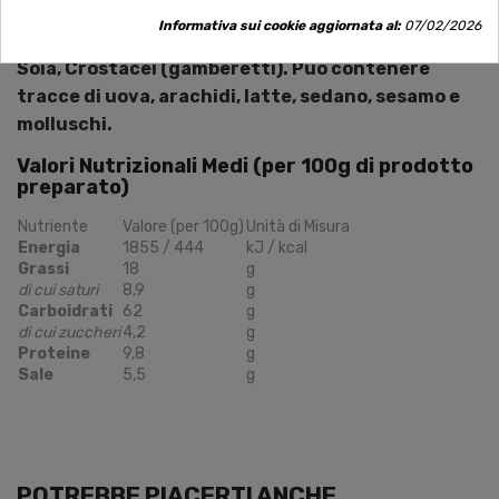
(
crostacei
), cavolo essiccato, carota essiccata,
Informativa sui cookie aggiornata al:
07/02/2026
cipollina essiccata.
Allergeni: Frumento (glutine),
Soia, Crostacei (gamberetti). Può contenere
tracce di uova, arachidi, latte, sedano, sesamo e
molluschi.
Valori Nutrizionali Medi (per 100g di prodotto
preparato)
Nutriente
Valore (per 100g)
Unità di Misura
Energia
1855 / 444
kJ / kcal
Grassi
18
g
di cui saturi
8,9
g
Carboidrati
62
g
di cui zuccheri
4,2
g
Proteine
9,8
g
Sale
5,5
g
POTREBBE PIACERTI ANCHE