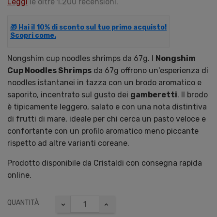
Leggi
le oltre 1.200 recensioni.
🎁 Hai il 10% di sconto sul tuo primo acquisto!
Scopri come.
Nongshim cup noodles shrimps da 67g. I
Nongshim
Cup Noodles Shrimps
da 67g offrono un'esperienza di
noodles istantanei in tazza con un brodo aromatico e
saporito, incentrato sul gusto dei
gamberetti
. Il brodo
è tipicamente leggero, salato e con una nota distintiva
di frutti di mare, ideale per chi cerca un pasto veloce e
confortante con un profilo aromatico meno piccante
rispetto ad altre varianti coreane.
Prodotto disponibile da Cristaldi con consegna rapida
online.
QUANTITÀ