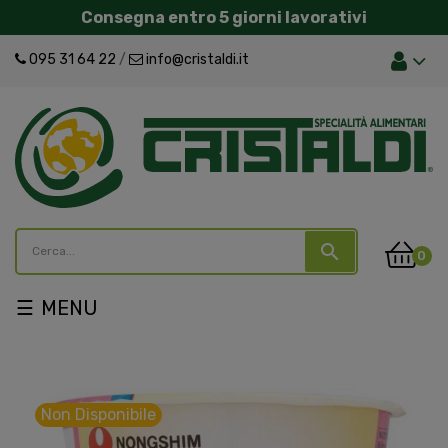
Consegna entro 5 giorni lavorativi
095 31 64 22
/
info@cristaldi.it
search
0
navigazione
☰
Toggle
Non Disponibile