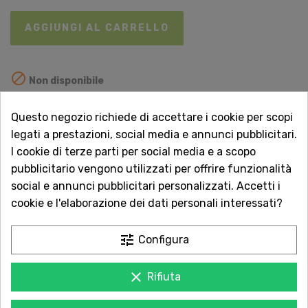
AGGIUNGI AL CARRELLO

Non disponibile
Questo negozio richiede di accettare i cookie per scopi
Vuoi essere avvisato quando torna disponibile?
legati a prestazioni, social media e annunci pubblicitari.
Inserisci la tua email.
I cookie di terze parti per social media e a scopo
pubblicitario vengono utilizzati per offrire funzionalità
social e annunci pubblicitari personalizzati. Accetti i
cookie e l'elaborazione dei dati personali interessati?
AVVISAMI QUANDO DISPONIBILE
tune
Configura
Acquista in totale sicurezza
Dal 1957 a Catania. Clicca e leggi le oltre
clear
Rifiuta
1.000 recensioni dei nostri clienti.