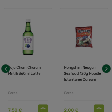
Soju Chum Churum
Nongshim Neoguri
Mirtilli 360ml Lotte
Seafood 120g Noodle
‹
›
Istantanei Coreani
Corea
Corea
7,50 €
2,00 €