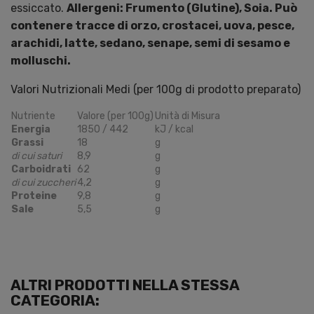
essiccato.
Allergeni: Frumento (Glutine), Soia. Può
contenere tracce di orzo, crostacei, uova, pesce,
arachidi, latte, sedano, senape, semi di sesamo e
molluschi.
Valori Nutrizionali Medi (per 100g di prodotto preparato)
Nutriente
Valore (per 100g)
Unità di Misura
Energia
1850 / 442
kJ / kcal
Grassi
18
g
di cui saturi
8,9
g
Carboidrati
62
g
di cui zuccheri
4,2
g
Proteine
9,8
g
Sale
5,5
g
ALTRI PRODOTTI NELLA STESSA
CATEGORIA: