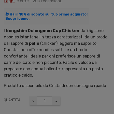
Leggi
le oltre 1.200 recensioni.
🎁 Hai il 10% di sconto sul tuo primo acquisto!
Scopri come.
I
Nongshim Oolongmen Cup Chicken
da 75g sono
noodles istantanei in tazza caratterizzati da un brodo
dal sapore di
pollo
(chicken) leggero ma saporito.
Questa linea offre noodles sottili e un brodo
confortante, ideale per chi preferisce un sapore di
carne delicato e non piccante. Facile e veloce da
preparare con acqua bollente, rappresenta un pasto
pratico e caldo.
Prodotto disponibile da Cristaldi con consegna rpaida
QUANTITÀ