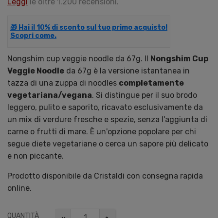
Leggi
le oltre 1.200 recensioni.
🎁 Hai il 10% di sconto sul tuo primo acquisto!
Scopri come.
Nongshim cup veggie noodle da 67g.
Il
Nongshim Cup
Veggie Noodle
da 67g è la versione istantanea in
tazza di una zuppa di noodles
completamente
vegetariana/vegana
.
Si distingue per il suo brodo
leggero,
pulito e saporito,
ricavato esclusivamente da
un mix di verdure fresche e spezie,
senza l'aggiunta di
carne o frutti di mare.
È un'opzione popolare per chi
segue diete vegetariane o cerca un sapore più delicato
e non piccante.
Prodotto disponibile da Cristaldi con consegna rapida
online.
QUANTITÀ