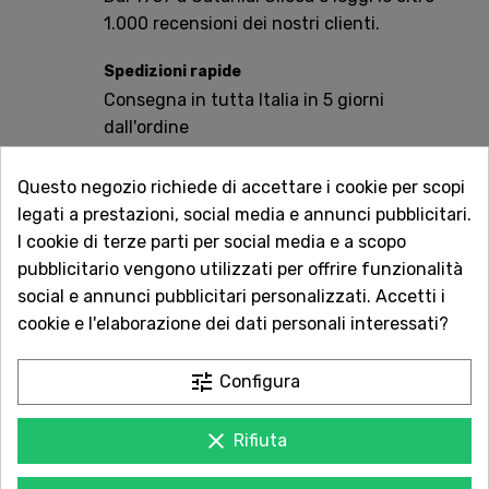
1.000 recensioni dei nostri clienti.
Spedizioni rapide
Consegna in tutta Italia in 5 giorni
dall'ordine
Servizio Clienti sempre con te
Questo negozio richiede di accettare i cookie per scopi
Contattaci online oppure chiama per
legati a prestazioni, social media e annunci pubblicitari.
qualsiasi informazione.
I cookie di terze parti per social media e a scopo
pubblicitario vengono utilizzati per offrire funzionalità
Ingredienti:
Noodles: Farina di
grano
, olio di palma,
social e annunci pubblicitari personalizzati. Accetti i
amido di patata, sale, correttori di acidità E501, E500,
cookie e l'elaborazione dei dati personali interessati?
E339, tocoferolo liquido (antiossidante E306,
emulsionante E322 contenente
soia
), estratto di tè
tune
Configura
verde, colorante E101.
Condimento in polvere: Sale,
esaltatori di sapidità E621, E631, E627, maltodestrina,
clear
Rifiuta
zucchero, aglio in polvere, cipolla in polvere, spezie
(maltodestrina, glucosio, pepe nero), olio di palma,