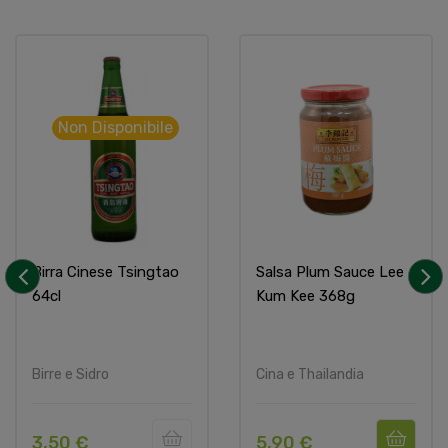
Non Disponibile
Birra Cinese Tsingtao
Salsa Plum Sauce Lee
64cl
Kum Kee 368g
‹
›
Birre e Sidro
Cina e Thailandia
3,50 €
5,90 €