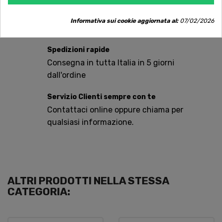
Acquista in totale sicurezza
Dal 1957 a Catania. Clicca e leggi le oltre
Informativa sui cookie aggiornata al:
07/02/2026
1.000 recensioni dei nostri clienti.
Spedizioni rapide
Consegna in tutta Italia in 5 giorni
dall'ordine
Servizio Clienti sempre con te
Contattaci online oppure chiama per
qualsiasi informazione.
ALTRI PRODOTTI NELLA STESSA
CATEGORIA: