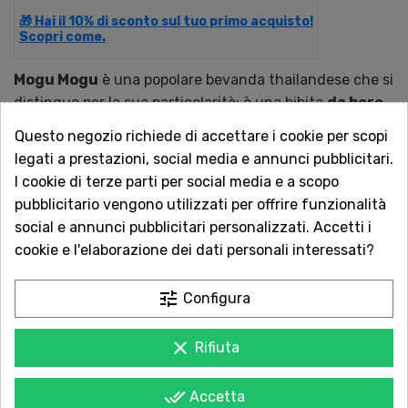
🎁 Hai il 10% di sconto sul tuo primo acquisto!
Scopri come.
Mogu Mogu
è una popolare bevanda thailandese che si
distingue per la sua particolarità: è una bibita
da bere
e da "masticare"
!
Questo negozio richiede di accettare i cookie per scopi
legati a prestazioni, social media e annunci pubblicitari.
Disponibile da Cristaldi con consegna rapida online.
I cookie di terze parti per social media e a scopo
pubblicitario vengono utilizzati per offrire funzionalità
QUANTITÀ
social e annunci pubblicitari personalizzati. Accetti i
cookie e l'elaborazione dei dati personali interessati?
tune
Configura
AGGIUNGI AL CARRELLO
clear
Rifiuta

Ultimi articoli in magazzino
done_all
Accetta