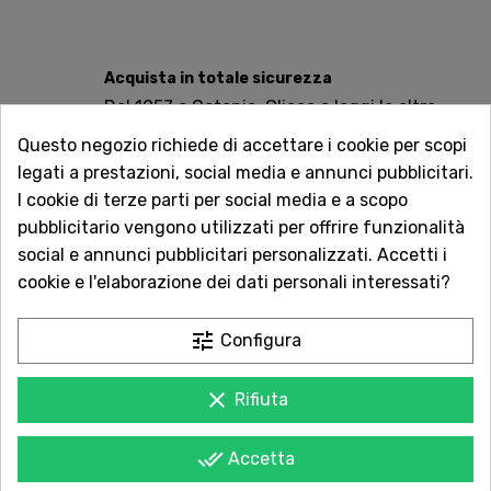
Acquista in totale sicurezza
Dal 1957 a Catania. Clicca e leggi le oltre
1.000 recensioni dei nostri clienti.
Questo negozio richiede di accettare i cookie per scopi
legati a prestazioni, social media e annunci pubblicitari.
Spedizioni rapide
I cookie di terze parti per social media e a scopo
Consegna in tutta Italia in 5 giorni
pubblicitario vengono utilizzati per offrire funzionalità
dall'ordine
social e annunci pubblicitari personalizzati. Accetti i
cookie e l'elaborazione dei dati personali interessati?
Servizio Clienti sempre con te
Contattaci online oppure chiama per
tune
Configura
qualsiasi informazione.
ATTIVATO IL 27/01/2021.
clear
Rifiuta
done_all
Accetta
POTREBBE PIACERTI ANCHE