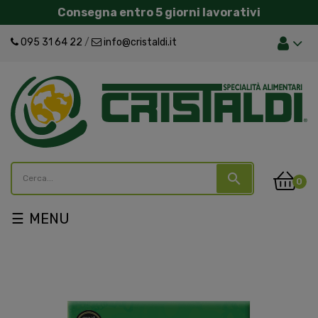
Consegna entro 5 giorni lavorativi
095 31 64 22
/
info@cristaldi.it
search
0
navigazione
☰
Toggle