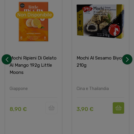
Non Disponibile
Mochi Ripieni Di Gelato
Mochi Al Sesamo Biyori
Al Mango 192g Little
210g
‹
›
Moons
Giappone
Cina e Thailandia
8,90 €
3,90 €