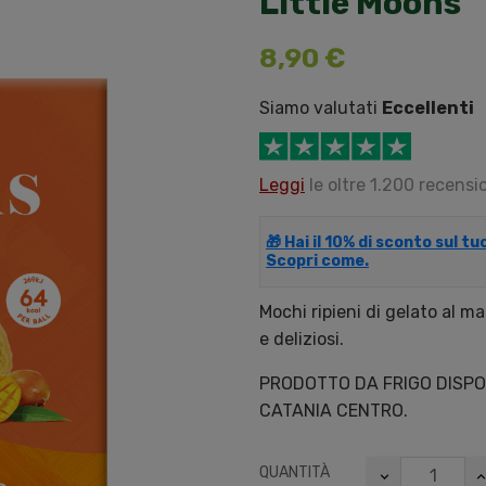
Little Moons
8,90 €
Siamo valutati
Eccellenti
Leggi
le oltre 1.200 recensio
🎁 Hai il 10% di sconto sul t
Scopri come.
Mochi ripieni di gelato al m
e deliziosi.
PRODOTTO DA FRIGO DISPO
CATANIA CENTRO.
QUANTITÀ