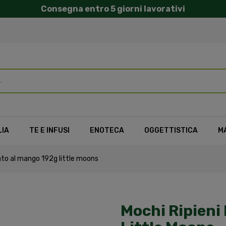
Consegna entro 5 giorni lavorativi
LIA
TE E INFUSI
ENOTECA
OGGETTISTICA
M
lato al mango 192g little moons
Mochi Ripieni