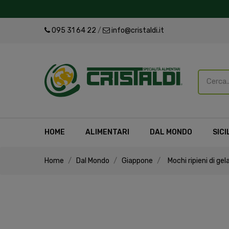
095 31 64 22
/
info@cristaldi.it
HOME
ALIMENTARI
DAL MONDO
SICI
Home
Dal Mondo
Giappone
Mochi ripieni di ge