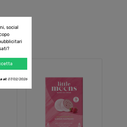
i, social
scopo
ubblicitari
sati?
ccetta
a al:
07/02/2026