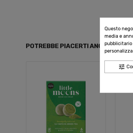
Questo negozi
media e annun
pubblicitario
POTREBBE PIACERTI ANCHE
personalizzat
tune
Co