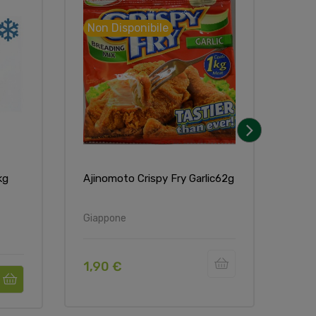
Non Disponibile
›
kg
Ajinomoto Crispy Fry Garlic62g
Oya
Giappone
Gia
1,90 €
1,3