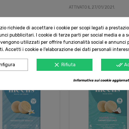
ATTIVATO IL 27/01/2021.
o richiede di accettare i cookie per scopi legati a prestazion
ci pubblicitari. I cookie di terze parti per social media e a 
 vengono utilizzati per offrire funzionalità social e annunci p
i. Accetti i cookie e l'elaborazione dei dati personali interes
clear
done_all
nfigura
Rifiuta
A
Informativa sui cookie aggiornat