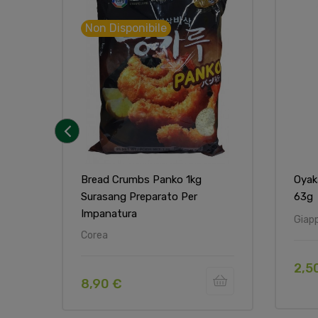
Non Disponibile
‹
Bread Crumbs Panko 1kg
Oyak
Surasang Preparato Per
63g
Impanatura
Giap
Corea
2,5
8,90 €