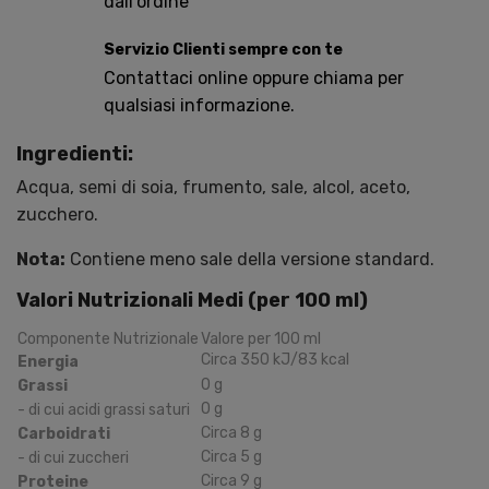
dall'ordine
Servizio Clienti sempre con te
Contattaci online oppure chiama per
qualsiasi informazione.
Ingredienti:
Acqua, semi di soia, frumento, sale, alcol, aceto,
zucchero.
Nota:
Contiene meno sale della versione standard.
Valori Nutrizionali Medi (per 100 ml)
Componente Nutrizionale
Valore per 100 ml
Circa
350
kJ
/83
kcal
Energia
0
g
Grassi
0
g
- di cui acidi grassi saturi
Circa
8
g
Carboidrati
Circa
5
g
- di cui zuccheri
Circa
9
g
Proteine