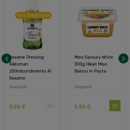
Non Disponibile
Sesame Dressing
Miso Savoury White
Kikkoman
300g Hikari Miso
‹
›
250mlcondimento Al
Bianco In Pasta
Sesamo
Giappone
Giappone
5,90 €
5,50 €