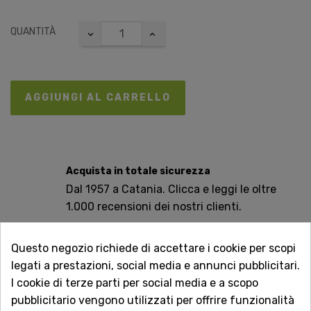
QUANTITÀ
AGGIUNGI AL CARRELLO
Acquista in totale sicurezza
Dal 1957 a Catania. Clicca e leggi le oltre
1.000 recensioni dei nostri clienti.
Spedizioni rapide
Questo negozio richiede di accettare i cookie per scopi
Consegna in tutta Italia in 5 giorni
legati a prestazioni, social media e annunci pubblicitari.
dall'ordine
I cookie di terze parti per social media e a scopo
pubblicitario vengono utilizzati per offrire funzionalità
Servizio Clienti sempre con te