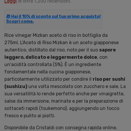
Leggi
le oltre 1.200 recensioni.
🎁 Hai il 10% di sconto sul tuo primo acquisto!
Scopri come.
Rice vinegar Mizkan aceto di riso in bottiglia da
275ml. L'Aceto di Riso Mizkan è un aceto giapponese
autentico, distillato dal riso, noto per il suo
sapore
leggero, delicato e leggermente dolce
, con
un'acidità controllata (5%). È un ingrediente
fondamentale nella cucina giapponese,
particolarmente utilizzato per condire il
riso per sushi
(sushizu)
una volta mescolato con zucchero e sale. La
sua versatilità lo rende perfetto anche per vinaigrette,
salse da immersione, marinate e per la preparazione di
sottaceti rapidi (tsukemono), aggiungendo un tocco
fresco e pulito ai piatti.
Disponibile da Cristaldi con consegna rapida online.