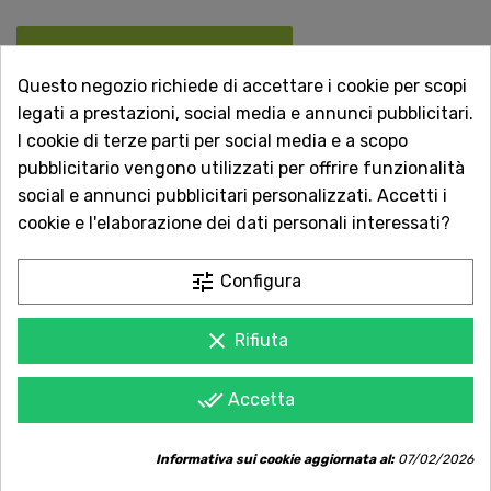
AGGIUNGI AL CARRELLO
Questo negozio richiede di accettare i cookie per scopi
legati a prestazioni, social media e annunci pubblicitari.
I cookie di terze parti per social media e a scopo
pubblicitario vengono utilizzati per offrire funzionalità
Acquista in totale sicurezza
social e annunci pubblicitari personalizzati. Accetti i
Dal 1957 a Catania. Clicca e leggi le oltre
cookie e l'elaborazione dei dati personali interessati?
1.000 recensioni dei nostri clienti.
Spedizioni rapide
tune
Configura
Consegna in tutta Italia in 5 giorni
dall'ordine
clear
Rifiuta
Servizio Clienti sempre con te
done_all
Accetta
Contattaci online oppure chiama per
qualsiasi informazione.
Informativa sui cookie aggiornata al:
07/02/2026
Ingredienti:
Mandorle di Sicilia (
Amygdalus communis