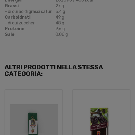
Energia
2028 kJ / 486 kcal
Grassi
27 g
- di cui acidi grassi saturi
5,4 g
Carboidrati
49 g
- di cui zuccheri
48 g
Proteine
9,6 g
Sale
0,06 g
ALTRI PRODOTTI NELLA STESSA
CATEGORIA: