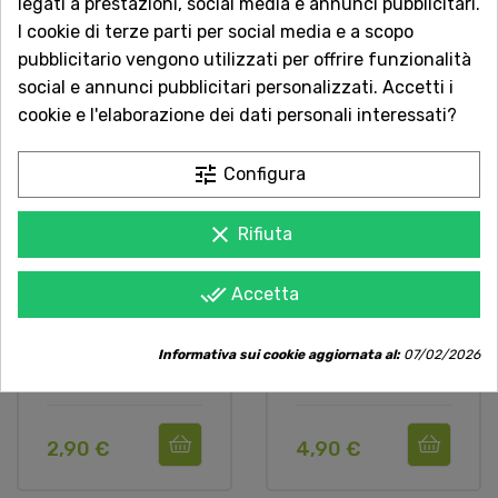
legati a prestazioni, social media e annunci pubblicitari.
I cookie di terze parti per social media e a scopo
pubblicitario vengono utilizzati per offrire funzionalità
social e annunci pubblicitari personalizzati. Accetti i
cookie e l'elaborazione dei dati personali interessati?
tune
Configura
clear
Rifiuta
Wasabi Powder S&B
Wasabi Sauce S&B
done_all
Accetta
30g Wasabi In
170g Salsa Al
Polvere
Wasabi
Informativa sui cookie aggiornata al:
07/02/2026
Giappone
Giappone
2,90 €
4,90 €