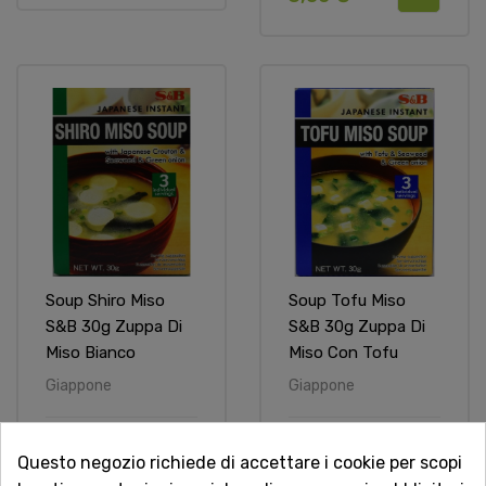
Soup Shiro Miso
Soup Tofu Miso
S&B 30g Zuppa Di
S&B 30g Zuppa Di
Miso Bianco
Miso Con Tofu
Giappone
Giappone
3,50 €
3,50 €
Questo negozio richiede di accettare i cookie per scopi