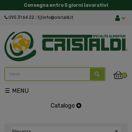
Consegna entro 5 giorni lavorativi
095 31 64 22
/
info@cristaldi.it
search
0
navigazione
☰
Toggle
Catalogo

Rilevanza