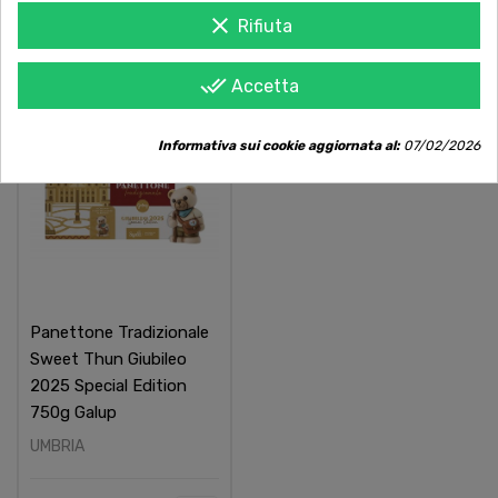
38,00 €
clear
Rifiuta
done_all
Accetta
Informativa sui cookie aggiornata al:
07/02/2026
Non Disponibile
Panettone Tradizionale
Sweet Thun Giubileo
2025 Special Edition
750g Galup
UMBRIA