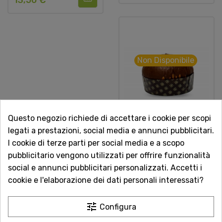
13,50 €
Non Disponibile
Questo negozio richiede di accettare i cookie per scopi
legati a prestazioni, social media e annunci pubblicitari.
Panvegone Al
I cookie di terze parti per social media e a scopo
Cioccolato 850g
pubblicitario vengono utilizzati per offrire funzionalità
Panettone Glassato Al
social e annunci pubblicitari personalizzati. Accetti i
Cioccolato Veg Sicilia
cookie e l'elaborazione dei dati personali interessati?
Festività
tune
Configura