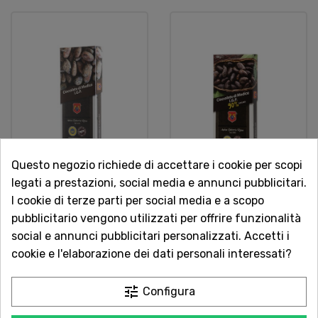
Questo negozio richiede di accettare i cookie per scopi
legati a prestazioni, social media e annunci pubblicitari.
Cioccolato Di Modica
Cioccolato Di Modica
I cookie di terze parti per social media e a scopo
Igp 60% Cacao 100g
Igp 90% Cacao 100g
pubblicitario vengono utilizzati per offrire funzionalità
Antica Dolceria Rizza
Antica Dolceria Rizza
social e annunci pubblicitari personalizzati. Accetti i
Dolci e Cioccolato
Dolci e Cioccolato
cookie e l'elaborazione dei dati personali interessati?
3,20 €
3,20 €
tune
Configura