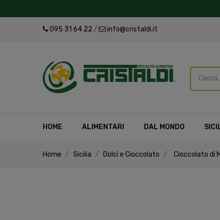
095 31 64 22
/
info@cristaldi.it
HOME
ALIMENTARI
DAL MONDO
SICI
Home
Sicilia
Dolci e Cioccolato
Cioccolato di 