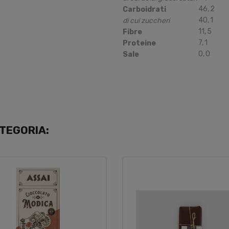
46
,
2
Carboidrati
40
,
1
di cui zuccheri
11
,
5
Fibre
7
,
1
Proteine
0
,
0
Sale
TEGORIA: