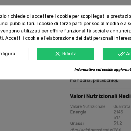
Spedizioni rapide
o richiede di accettare i cookie per scopi legati a prestazion
Consegna in tutta 
ci pubblicitari. I cookie di terze parti per social media e a 
 vengono utilizzati per offrire funzionalità social e annunci p
Servizio Clienti 
i. Accetti i cookie e l'elaborazione dei dati personali interes
Contattaci onlin
clear
done_all
nfigura
Rifiuta
A
Ingredienti:
Pasta di Caca
Informativa sui cookie aggiornat
Cacao minimo 60%. Può conte
mandorla, pistacchio).
Valori Nutrizionali Med
Valore Nutrizionale
Quantità
Energia
2145
517
31
,
2
Grassi
19
,
6
di cui acidi grassi saturi