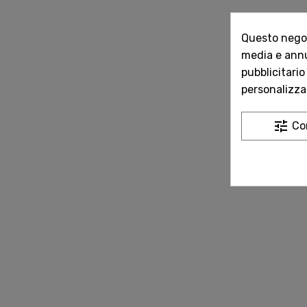
Questo negozi
media e annun
pubblicitario
personalizzat
tune
Co