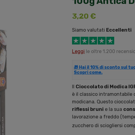
100g Antica D
3,20 €
Siamo valutati
Eccellenti
Leggi
le oltre 1.200 recensio
🎁 Hai il 10% di sconto sul t
Scopri come.
Il
Cioccolato di Modica I
è il classico intramontabile
modicana. Questo cioccolato
riflessi bruni
e la sua
cons
lavorazione a freddo (tem
zucchero di sciogliersi co