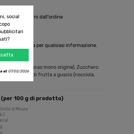
i, social
Italia in 5 giorni dall'ordine
scopo
ubblicitari
sempre con te
sati?
e oppure chiama per qualsiasi informazione.
ccetta
o (da fave di cacao mono origine), Zucchero.
a al:
07/02/2026
nere tracce di frutta a guscio (nocciola,
i (per 100 g di prodotto)
Unità di Misura
kJ
kcal
g
g