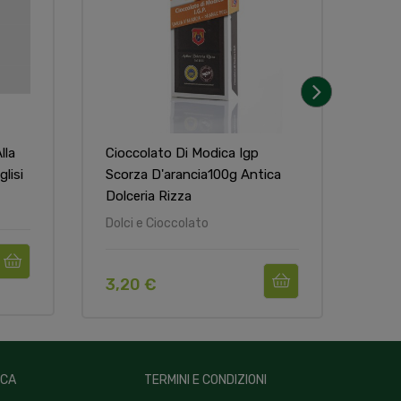
›
lla
Cioccolato Di Modica Igp
Cioc
lisi
Scorza D'arancia100g Antica
Pis
Dolceria Rizza
Pugl
Dolci e Cioccolato
Dolc
3,20 €
4,2
ICA
TERMINI E CONDIZIONI