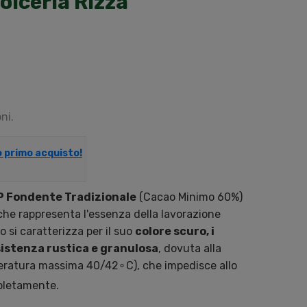
olceria Rizza
ni.
uo primo acquisto!
GP Fondente Tradizionale
(Cacao Minimo 60%)
 che rappresenta l'essenza della lavorazione
 si caratterizza per il suo
colore scuro, i
istenza rustica e granulosa
, dovuta alla
peratura massima
40/4
2
∘
C
), che impedisce allo
mpletamente.