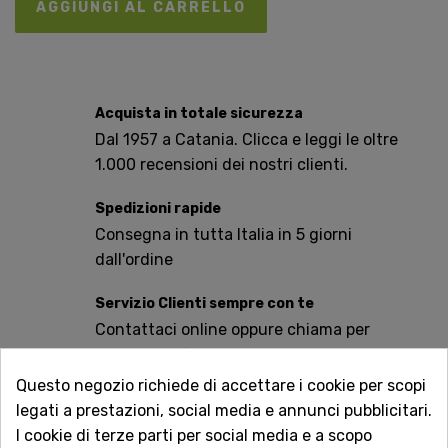
AGGIUNGI AL CARRELLO
Acquista in totale sicurezza
Dal 1957 a Catania. Clicca e leggi le oltre
1.000 recensioni dei nostri clienti.
Spedizioni rapide
Consegna in tutta Italia in 5 giorni
dall'ordine
Servizio Clienti sempre con te
Contattaci online oppure chiama per
qualsiasi informazione.
Questo negozio richiede di accettare i cookie per scopi
Ingredienti: acqua, amido di mais, lievito da pasta
legati a prestazioni, social media e annunci pubblicitari.
madre 16% (farina di riso, acqua), farina di grano
I cookie di terze parti per social media e a scopo