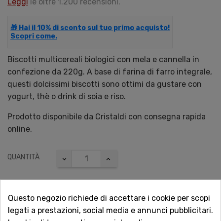
Leggi
le oltre 1.200 recensioni.
🎁 Hai il 10% di sconto sul tuo primo acquisto!
Scopri come.
Biscotti multicereali biologici con mela e cannella in
confezione da 220g. A base di farina di farro integrale,
questi dolcissimi biscotti sono ottimi da gustare con
yogurt, thè o drink di soia e riso.
Prodotto disponibile da Cristaldi con consegna rapida
online.
QUANTITÀ
Questo negozio richiede di accettare i cookie per scopi
AGGIUNGI AL CARRELLO
legati a prestazioni, social media e annunci pubblicitari.