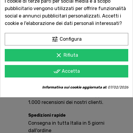
I cookie di terze parti per social media e a scopo
pubblicitario vengono utilizzati per offrire funzionalità

Non disponibile
social e annunci pubblicitari personalizzati. Accetti i
cookie e l'elaborazione dei dati personali interessati?
Vuoi essere avvisato quando torna disponibile?
Inserisci la tua email.
tune
Configura
clear
Rifiuta
AVVISAMI QUANDO DISPONIBILE
done_all
Accetta
Acquista in totale sicurezza
Informativa sui cookie aggiornata al:
07/02/2026
Dal 1957 a Catania. Clicca e leggi le oltre
1.000 recensioni dei nostri clienti.
Spedizioni rapide
Consegna in tutta Italia in 5 giorni
dall'ordine