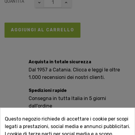
QUANTITÀ
AGGIUNGI AL CARRELLO
Acquista in totale sicurezza
Dal 1957 a Catania. Clicca e leggi le oltre
1.000 recensioni dei nostri clienti.
Spedizioni rapide
Consegna in tutta Italia in 5 giorni
dall'ordine
Questo negozio richiede di accettare i cookie per scopi
Servizio Clienti sempre con te
legati a prestazioni, social media e annunci pubblicitari.
Contattaci online oppure chiama per
I cookie di terze parti per social media e a scopo
qualsiasi informazione.