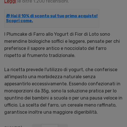
Leggi
le oltre 1.200 recensioni.
🎁 Hai il 10% di sconto sul tuo primo acquisto!
Scopri come.
I Plumcake di Farro allo Yogurt di Fior di Loto sono
merendine biologiche soffici e leggere, pensate per chi
preferisce il sapore antico e nocciolato del farro
rispetto al frumento tradizionale.
La ricetta prevede l'utilizzo di yogurt, che conferisce
all'impasto una morbidezza naturale senza
appesantirlo eccessivamente. Essendo confezionati in
monoporzioni da 35g, sono la soluzione pratica per lo
spuntino dei bambini a scuola o per una pausa veloce in
ufficio. La scelta del farro, un cereale meno raffinato,
garantisce inoltre una maggiore digeribilità.