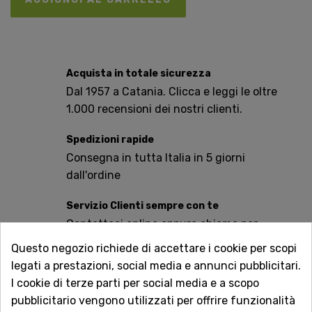
Acquista in totale sicurezza
Dal 1957 a Catania. Clicca e leggi le oltre
1.000 recensioni dei nostri clienti.
Spedizioni rapide
Consegna in tutta Italia in 5 giorni
dall'ordine
Servizio Clienti sempre con te
Contattaci online oppure chiama per
qualsiasi informazione.
Questo negozio richiede di accettare i cookie per scopi
legati a prestazioni, social media e annunci pubblicitari.
Ingredienti: amido di mais*, olio di girasole alto oleico*,
I cookie di terze parti per social media e a scopo
farina di avena integrale* (senza glutine) 15%, farina di
pubblicitario vengono utilizzati per offrire funzionalità
riso*, vino bianco* (contiene solfiti), fecola di patate*,