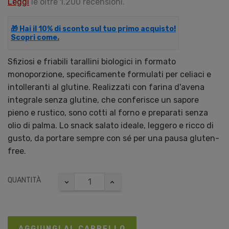
Leggi
le oltre 1.200 recensioni.
🎁 Hai il 10% di sconto sul tuo primo acquisto!
Scopri come.
Sfiziosi e friabili tarallini biologici in formato
monoporzione, specificamente formulati per celiaci e
intolleranti al glutine. Realizzati con farina d'avena
integrale senza glutine, che conferisce un sapore
pieno e rustico, sono cotti al forno e preparati senza
olio di palma. Lo snack salato ideale, leggero e ricco di
gusto, da portare sempre con sé per una pausa gluten-
free.
QUANTITÀ
AGGIUNGI AL CARRELLO