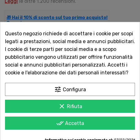
Leggi
le oltre 1.200 recensioni.
🎁 Hai il 10% di sconto sul tuo primo acquisto!
Scopri come.
Questo negozio richiede di accettare i cookie per scopi
legati a prestazioni, social media e annunci pubblicitari.
QUANTITÀ
I cookie di terze parti per social media e a scopo
pubblicitario vengono utilizzati per offrire funzionalità
social e annunci pubblicitari personalizzati. Accetti i
cookie e l'elaborazione dei dati personali interessati?
AGGIUNGI AL CARRELLO
tune
Configura
clear
Rifiuta
Acquista in totale sicurezza
Dal 1957 a Catania. Clicca e leggi le oltre
done_all
Accetta
1.000 recensioni dei nostri clienti.