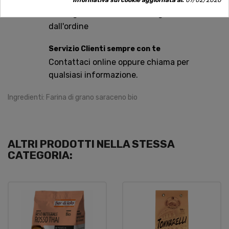
Spedizioni rapide
Informativa sui cookie aggiornata al:
07/02/2026
Consegna in tutta Italia in 5 giorni
dall'ordine
Servizio Clienti sempre con te
Contattaci online oppure chiama per
qualsiasi informazione.
Ingredienti: Farina di grano saraceno bio
ALTRI PRODOTTI NELLA STESSA
CATEGORIA: