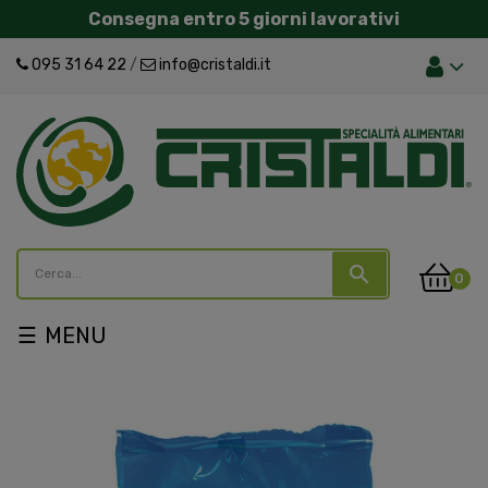
Consegna entro 5 giorni lavorativi
095 31 64 22
/
info@cristaldi.it
search
0
navigazione
☰
Toggle