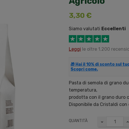
Agricolo
3,30 €
Siamo valutati
Eccellenti
Leggi
le oltre 1.200 recensio
🎁 Hai il 10% di sconto sul t
Scopri come.
Pasta di semola di grano dur
temperatura,
prodotta con il grano duro 
Disponibile da Cristaldi con
QUANTITÀ