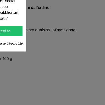
i, social
scopo
Italia in 5 giorni dall'ordine
ubblicitari
sati?
sempre con te
e oppure chiama per qualsiasi informazione.
ccetta
a al:
07/02/2026
o duro, acqua .
r 100 g