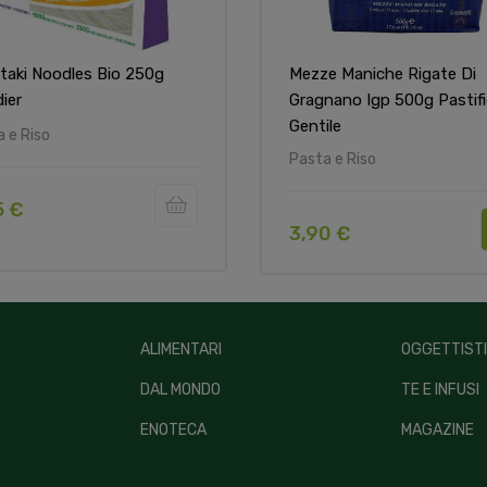
ataki Noodles Bio 250g
Mezze Maniche Rigate Di
ier
Gragnano Igp 500g Pastifi
Gentile
 e Riso
Pasta e Riso
5 €
3,90 €
ALIMENTARI
OGGETTIST
DAL MONDO
TE E INFUSI
ENOTECA
MAGAZINE