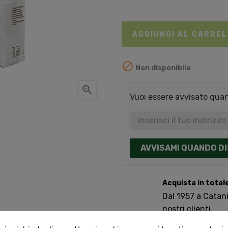
AGGIUNGI AL CARRE

Non disponibile

Vuoi essere avvisato quand
AVVISAMI QUANDO DI
Acquista in total
Dal 1957 a Catania
nostri clienti.