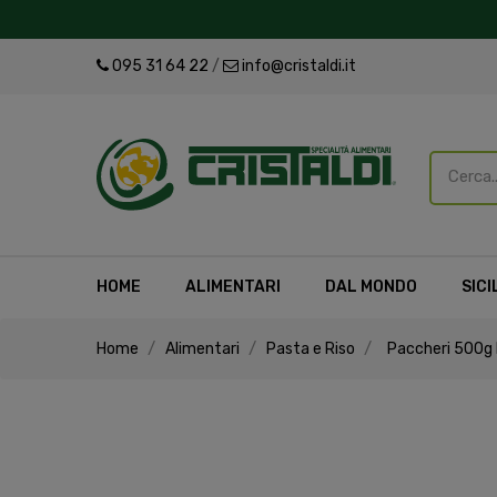
095 31 64 22
/
info@cristaldi.it
HOME
ALIMENTARI
DAL MONDO
SICI
Home
Alimentari
Pasta e Riso
Paccheri 500g M