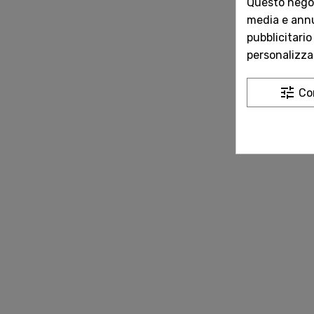
Questo negozi
media e annun
pubblicitario
personalizzat
tune
Co