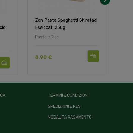
›
Zen Pasta Spaghetti Shirataki
Freg
cio
Essiccati 250g
Casa
Pasta e Riso
Past
8,90 €
3,2
ICA
TERMINI E CONDIZIONI
SPEDIZIONI E RESI
MODALITÀ PAGAMENTO