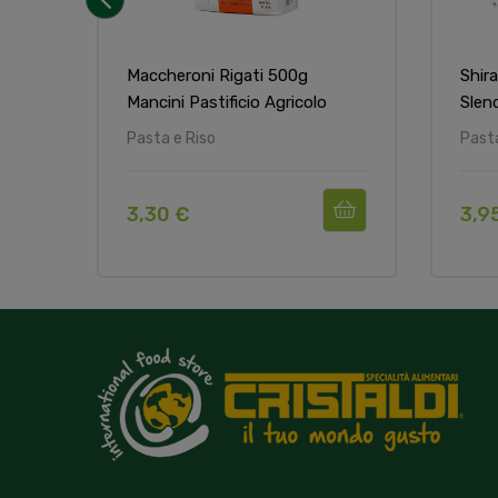
‹
Maccheroni Rigati 500g
Shir
Mancini Pastificio Agricolo
Slend
Pasta e Riso
Pasta
3,30 €
3,9