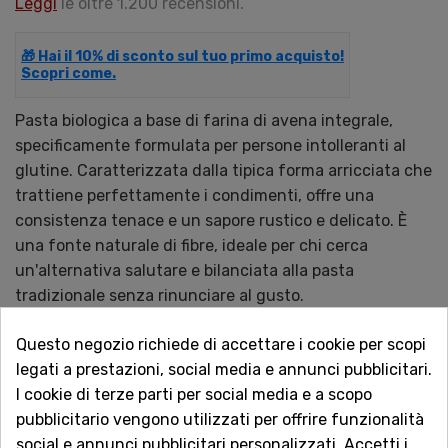
Leggi
le oltre 1.200 recensioni.
🎁 Hai il 10% di sconto sul tuo primo acquisto!
Scopri come.
Pasta biologica a base di farina di avena integrale,
specificamente formulata per persone intolleranti al
glutine. Caratterizzata dalla tipica forma arricciata che
trattiene perfettamente i condimenti, offre una
consistenza tenace e un sapore rustico e delicato. È
una fonte naturale di fibre, ideale per chi cerca
un'alternativa salutare e bilanciata alla pasta
tradizionale senza rinunciare al gusto.
Questo negozio richiede di accettare i cookie per scopi
QUANTITÀ
legati a prestazioni, social media e annunci pubblicitari.
I cookie di terze parti per social media e a scopo
pubblicitario vengono utilizzati per offrire funzionalità
social e annunci pubblicitari personalizzati. Accetti i
AGGIUNGI AL CARRELLO