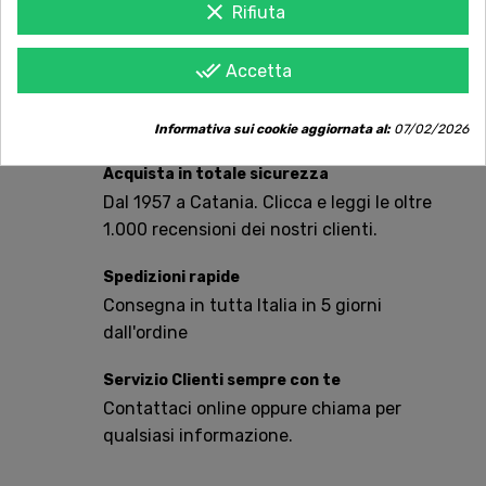
clear
Rifiuta
done_all
Accetta
AVVISAMI QUANDO DISPONIBILE
Informativa sui cookie aggiornata al:
07/02/2026
Acquista in totale sicurezza
Dal 1957 a Catania. Clicca e leggi le oltre
1.000 recensioni dei nostri clienti.
Spedizioni rapide
Consegna in tutta Italia in 5 giorni
dall'ordine
Servizio Clienti sempre con te
Contattaci online oppure chiama per
qualsiasi informazione.