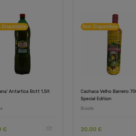
 Disponibile
Non Disponibile
ana' Antartica Bott 1,5lt
Cachaca Velho Barreiro 7
Special Edition
le
Brasile
0 €
20,00 €