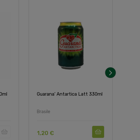
Non
›
00ml
Guarana' Antartica Latt 330ml
Cor
Brasile
Bras
1,20 €
7,5