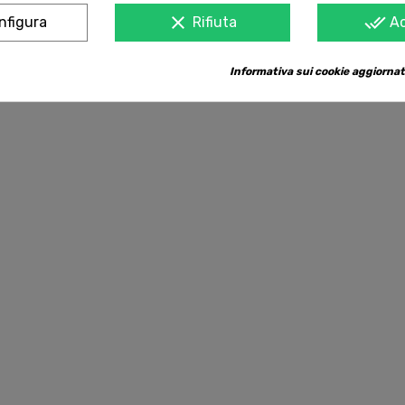
clear
done_all
nfigura
Rifiuta
A
Informativa sui cookie aggiornat