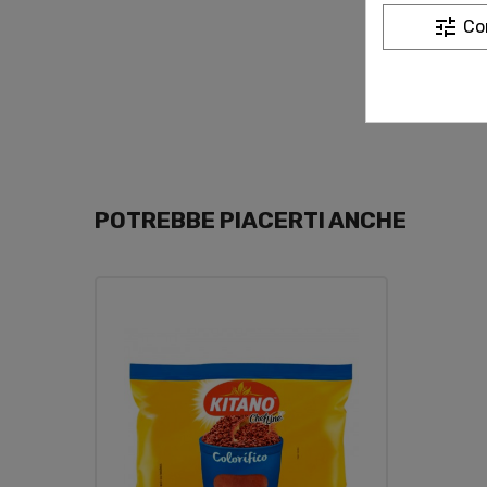
tune
Co
POTREBBE PIACERTI ANCHE