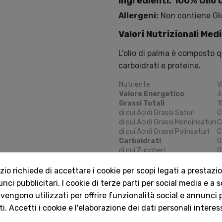
Ingredienti:
100% Olio 
Allergeni:
Non contiene Glu
Valori Nutrizionali Medi
L'olio di palma è composto 
carboidrati e proteine.
Nutriente
V
Valore Energetico
3
Grassi Totali
1
di cui Acidi Grassi Saturi
C
di cui Acidi Grassi Monoinsaturi
C
di cui Acidi Grassi Polinsaturi
C
Carboidrati
0
di cui Zuccheri
0
Proteine
0
Sale
0
o richiede di accettare i cookie per scopi legati a prestazion
Contenuto Vitaminico (N
ci pubblicitari. I cookie di terze parti per social media e a 
fonte di
Vitamina E
e, graz
 vengono utilizzati per offrire funzionalità social e annunci p
della Vitamina A).
i. Accetti i cookie e l'elaborazione dei dati personali interes