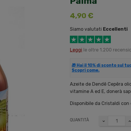
Palma
4,90 €
Siamo valutati
Eccellenti
Leggi
le oltre 1.200 recensio
🎁 Hai il 10% di sconto sul t
Scopri come.
Azeite de Dendê Cepêra olio
vitamine A ed E, donerà sapo
Disponibile da Cristaldi con
QUANTITÀ