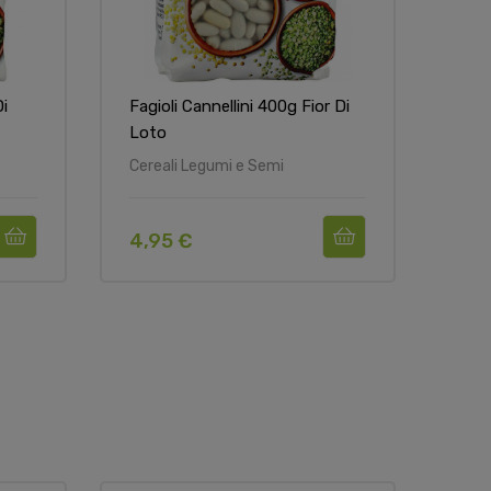
Di
Fagioli Cannellini 400g Fior Di
Fagi
Loto
Lot
Cereali Legumi e Semi
Cere
4,95 €
3,8