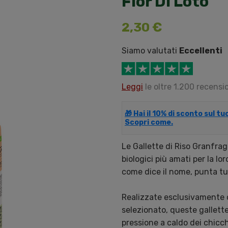
Fior Di Loto
2,30 €
Siamo valutati
Eccellenti
Leggi
le oltre 1.200 recensio
🎁 Hai il 10% di sconto sul t
Scopri come.
Le Gallette di Riso Granfrag
biologici più amati per la l
come dice il nome, punta t
Realizzate esclusivamente c
selezionato, queste gallett
pressione a caldo dei chicch