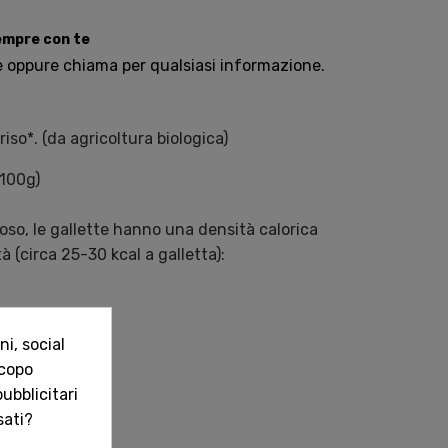
sempre con te
e oppure chiama per qualsiasi informazione.
riso*. (da agricoltura biologica)
 100g)
so, le gallette hanno una densità calorica
à (circa 25-30 kcal a galletta):
g
i, social
,3 g
scopo
ubblicitari
sati?