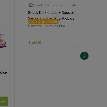
Snack Dark Cacao E Nocciole
Senza Zuccheri 25g Probios
Non Disponibile
Barrette Snacks e Chips
1,50 €
›
olce
Farr
Ner
Barr
1,5