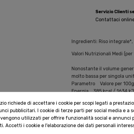
Servizio Clienti 
Contattaci onlin
Ingredienti: Riso integrale*, 
Valori Nutrizionali Medi (per
Nonostante il volume genero
molto bassa per singola unit
Parametro Valore per 100
Energia 385 kcal / 1634 kJ
Grassi 1,0 g
o richiede di accettare i cookie per scopi legati a prestazion
di cui acidi grassi saturi 0
ci pubblicitari. I cookie di terze parti per social media e a 
Carboidrati 86,0 g
 vengono utilizzati per offrire funzionalità social e annunci p
di cui zuccheri 0,5 g
i. Accetti i cookie e l'elaborazione dei dati personali interes
Fibre 1,5 g