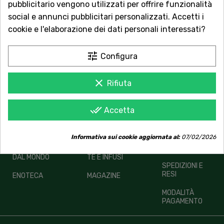
pubblicitario vengono utilizzati per offrire funzionalità
Fornitore 1
1
social e annunci pubblicitari personalizzati. Accetti i
Vedi prodotti
prodotto
cookie e l'elaborazione dei dati personali interessati?
tune
Configura
clear
Rifiuta
done_all
Accetta
Informativa sui cookie aggiornata al:
07/02/2026
ALIMENTARI
OGGETTISTICA
TERMINI E
CONDIZIONI
DAL MONDO
TE E INFUSI
SPEDIZIONI E
RESI
ENOTECA
MAGAZINE
MODALITÀ
PAGAMENTO