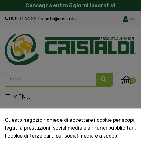
Consegna entro 5 giorni lavorativi
095 31 64 22
/
info@cristaldi.it
search
0
navigazione
☰
Toggle
Catalogo
Questo negozio richiede di accettare i cookie per scopi
legati a prestazioni, social media e annunci pubblicitari.
Fornitori
I cookie di terze parti per social media e a scopo