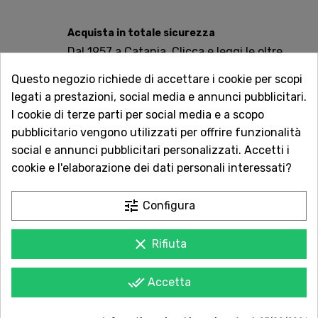
Acquista in totale sicurezza
Dal 1957 a Catania. Clicca e leggi le oltre
1.000 recensioni dei nostri clienti.
Questo negozio richiede di accettare i cookie per scopi
legati a prestazioni, social media e annunci pubblicitari.
Spedizioni rapide
I cookie di terze parti per social media e a scopo
Consegna in tutta Italia in 5 giorni
pubblicitario vengono utilizzati per offrire funzionalità
dall'ordine
social e annunci pubblicitari personalizzati. Accetti i
cookie e l'elaborazione dei dati personali interessati?
Servizio Clienti sempre con te
Contattaci online oppure chiama per
tune
qualsiasi informazione.
Configura
clear
Rifiuta
done_all
Accetta
POTREBBE PIACERTI ANCHE