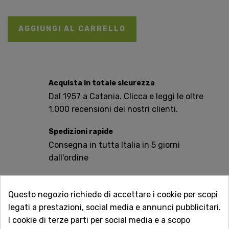
AGGIUNGI AL CARRELLO
Acquista in totale sicurezza
Dal 1957 a Catania. Clicca e leggi le oltre
1.000 recensioni dei nostri clienti.
Spedizioni rapide
Consegna in tutta Italia in 5 giorni
dall'ordine
Servizio Clienti sempre con te
Contattaci online oppure chiama per
Questo negozio richiede di accettare i cookie per scopi
qualsiasi informazione.
legati a prestazioni, social media e annunci pubblicitari.
I cookie di terze parti per social media e a scopo