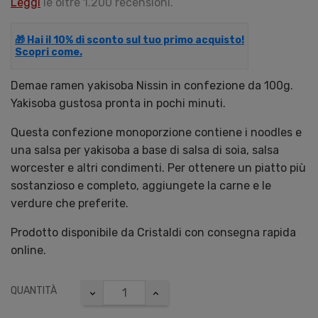
Leggi
le oltre 1.200 recensioni.
🎁 Hai il 10% di sconto sul tuo primo acquisto!
Scopri come.
Demae ramen yakisoba Nissin in confezione da 100g.
Yakisoba gustosa pronta in pochi minuti.
Questa confezione monoporzione contiene i noodles e
una salsa per yakisoba a base di salsa di soia, salsa
worcester e altri condimenti. Per ottenere un piatto più
sostanzioso e completo, aggiungete la carne e le
verdure che preferite.
Prodotto disponibile da Cristaldi con consegna rapida
online.
QUANTITÀ