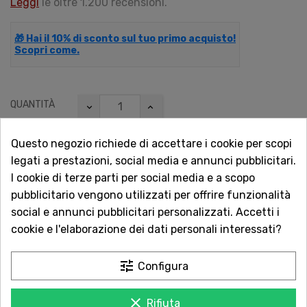
Leggi
le oltre 1.200 recensioni.
🎁 Hai il 10% di sconto sul tuo primo acquisto!
Scopri come.
QUANTITÀ
Questo negozio richiede di accettare i cookie per scopi
legati a prestazioni, social media e annunci pubblicitari.
AGGIUNGI AL CARRELLO
I cookie di terze parti per social media e a scopo
pubblicitario vengono utilizzati per offrire funzionalità
social e annunci pubblicitari personalizzati. Accetti i
cookie e l'elaborazione dei dati personali interessati?
Acquista in totale sicurezza
Dal 1957 a Catania. Clicca e leggi le oltre
tune
Configura
1.000 recensioni dei nostri clienti.
clear
Rifiuta