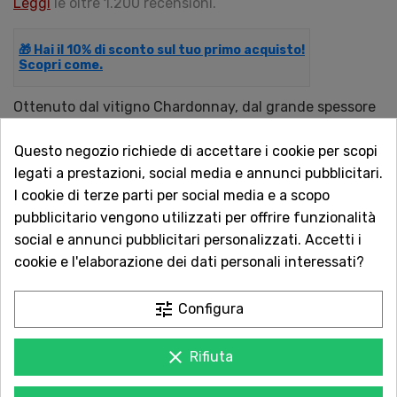
Leggi
le oltre 1.200 recensioni.
🎁 Hai il 10% di sconto sul tuo primo acquisto!
Scopri come.
Ottenuto dal vitigno Chardonnay, dal grande spessore
organolettico, equilibrata morbidezza, con sentori
Questo negozio richiede di accettare i cookie per scopi
erbacei floreali e le note agrumate. Aceto prodotto con
legati a prestazioni, social media e annunci pubblicitari.
metodo naturale ed affinato in botti. ​Acidità 7 %
I cookie di terze parti per social media e a scopo
Contiene Solfiti
pubblicitario vengono utilizzati per offrire funzionalità
social e annunci pubblicitari personalizzati. Accetti i
QUANTITÀ
cookie e l'elaborazione dei dati personali interessati?
tune
Configura
AGGIUNGI AL CARRELLO
clear
Rifiuta
