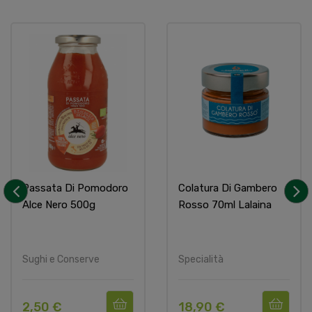
Passata Di Pomodoro
Colatura Di Gambero
Alce Nero 500g
Rosso 70ml Lalaina
‹
›
Sughi e Conserve
Specialità
2,50 €
18,90 €