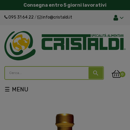
Consegna entro 5 giorni lavorativi
095 31 64 22
/
info@cristaldi.it
search
0
navigazione
☰
Toggle