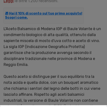
Leggi
le oltre 1.200 recensioni.
🎁 Hai il 10% di sconto sul tuo primo acquisto!
Scopri come.
L'Aceto Balsamico di Modena IGP di Baule Volante è un
condimento biologico di alta qualità, ottenuto dalla
sapiente miscela di mosto d'uva cotto e aceto di vino.
La sigla IGP (Indicazione Geografica Protetta)
garantisce che la produzione avvenga secondo il
disciplinare tradizionale nelle province di Modena e
Reggio Emilia.
Questo aceto si distingue per il suo equilibrio tra la
nota acida e quella dolce, con un bouquet aromatico
che richiama i sentori del legno delle botti in cui viene
lasciato affinare. Rispetto agli aceti balsamici
industriali, la versione di Baule Volante non contiene
coloranti (come il caramello E150d) né addensanti