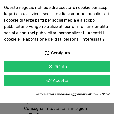
artificiali, affidandosi esclusivamente alla qualità delle
Questo negozio richiede di accettare i cookie per scopi
materie prime biologiche.
legati a prestazioni, social media e annunci pubblicitari.
I cookie di terze parti per social media e a scopo
pubblicitario vengono utilizzati per offrire funzionalità
QUANTITÀ
social e annunci pubblicitari personalizzati. Accetti i
cookie e l'elaborazione dei dati personali interessati?
AGGIUNGI AL CARRELLO
tune
Configura
clear
Rifiuta
Acquista in totale sicurezza
done_all
Accetta
Dal 1957 a Catania. Clicca e leggi le oltre
1.000 recensioni dei nostri clienti.
Informativa sui cookie aggiornata al:
07/02/2026
Spedizioni rapide
Consegna in tutta Italia in 5 giorni