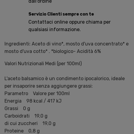
dall'ordine
Servizio Clienti sempre con te
Contattaci online oppure chiama per
qualsiasi informazione.
Ingredienti: Aceto di vino*, mosto d'uva concentrato* e
mosto d'uva cotto* . *biologico- Acidità 6%
Valori Nutrizionali Medi (per 100ml)
L'aceto balsamico è un condimento ipocalorico, ideale
per insaporire senza aggiungere grassi:
Parametro Valore per 100ml
Energia 98 kcal / 417 kJ
Grassi 0 g
Carboidrati 19,0 g
di cui zuccheri 19,0 g
Proteine 0,8 g