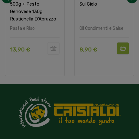
500g + Pesto
Sul Cielo
‹
›
Genovese 130g
Rustichella D'Abruzzo
Pasta e Riso
Oli Condimenti e Salse
13,90 €
8,90 €