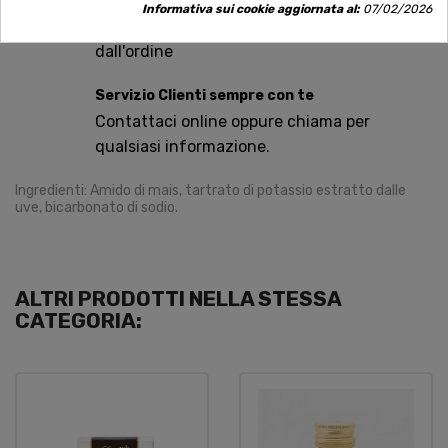
Spedizioni rapide
Informativa sui cookie aggiornata al:
07/02/2026
Consegna in tutta Italia in 5 giorni
dall'ordine
Servizio Clienti sempre con te
Contattaci online oppure chiama per
qualsiasi informazione.
Ingredienti: Amido di mais, tartrato di potassio estratto dalle
uve, bicarbonato di sodio.
ALTRI PRODOTTI NELLA STESSA
CATEGORIA: