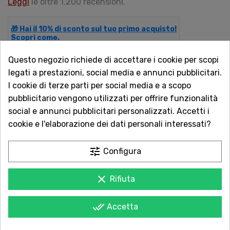
Leggi
le oltre 1.200 recensioni.
🎁 Hai il 10% di sconto sul tuo primo acquisto!
Scopri come.
Questo negozio richiede di accettare i cookie per scopi
legati a prestazioni, social media e annunci pubblicitari.
QUANTITÀ
I cookie di terze parti per social media e a scopo
pubblicitario vengono utilizzati per offrire funzionalità
social e annunci pubblicitari personalizzati. Accetti i
cookie e l'elaborazione dei dati personali interessati?
AGGIUNGI AL CARRELLO
tune
Configura
clear
Rifiuta
Acquista in totale sicurezza
Dal 1957 a Catania. Clicca e leggi le oltre
done_all
Accetta
1.000 recensioni dei nostri clienti.